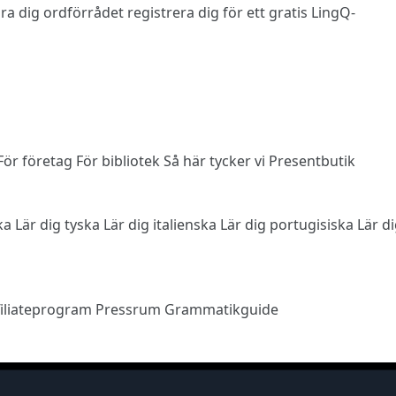
 lära dig ordförrådet
registrera dig
för ett gratis LingQ-
För företag
För bibliotek
Så här tycker vi
Presentbutik
ska
Lär dig tyska
Lär dig italienska
Lär dig portugisiska
Lär d
filiateprogram
Pressrum
Grammatikguide