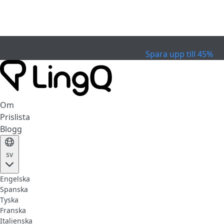
EXPIRERAD
Fira Cupen
Extended Sale
Spara upp till 45%
Om
Prislista
Blogg
sv
Engelska
Spanska
Tyska
Franska
Italienska