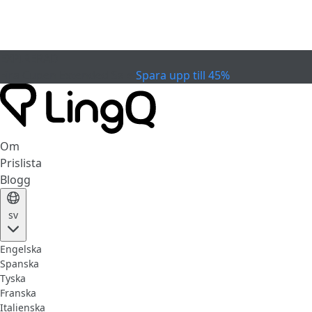
EXPIRERAD
Fira Cupen
Extended Sale
Spara upp till 45%
Om
Prislista
Blogg
sv
Engelska
Spanska
Tyska
Franska
Italienska