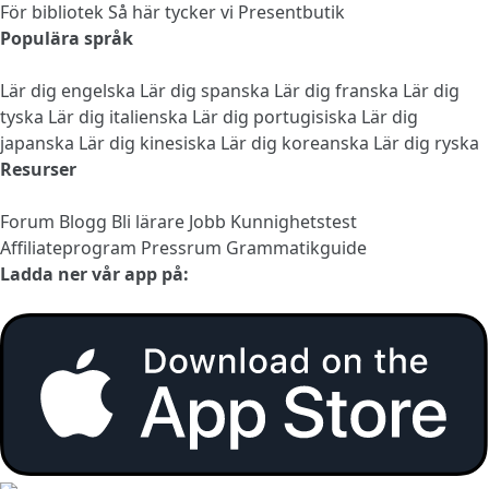
För bibliotek
Så här tycker vi
Presentbutik
Populära språk
Lär dig engelska
Lär dig spanska
Lär dig franska
Lär dig
tyska
Lär dig italienska
Lär dig portugisiska
Lär dig
japanska
Lär dig kinesiska
Lär dig koreanska
Lär dig ryska
Resurser
Forum
Blogg
Bli lärare
Jobb
Kunnighetstest
Affiliateprogram
Pressrum
Grammatikguide
Ladda ner vår app på: