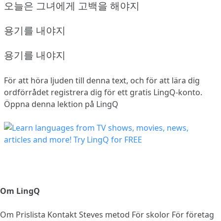
오늘은 그녀에게 고백을 해야지
용기를 내야지
용기를 내야지
För att höra ljuden till denna text, och för att lära dig
ordförrådet
registrera dig
för ett gratis LingQ-konto.
Öppna denna lektion på LingQ
Om LingQ
Om
Prislista
Kontakt
Steves metod
För skolor
För företag