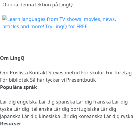
Öppna denna lektion på LingQ
Om LingQ
Om
Prislista
Kontakt
Steves metod
För skolor
För företag
För bibliotek
Så här tycker vi
Presentbutik
Populära språk
Lär dig engelska
Lär dig spanska
Lär dig franska
Lär dig
tyska
Lär dig italienska
Lär dig portugisiska
Lär dig
japanska
Lär dig kinesiska
Lär dig koreanska
Lär dig ryska
Resurser