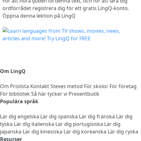
För att höra ljuden till denna text, och för att lära dig
ordförrådet
registrera dig
för ett gratis LingQ-konto.
Öppna denna lektion på LingQ
Om LingQ
Om
Prislista
Kontakt
Steves metod
För skolor
För företag
För bibliotek
Så här tycker vi
Presentbutik
Populära språk
Lär dig engelska
Lär dig spanska
Lär dig franska
Lär dig
tyska
Lär dig italienska
Lär dig portugisiska
Lär dig
japanska
Lär dig kinesiska
Lär dig koreanska
Lär dig ryska
Resurser