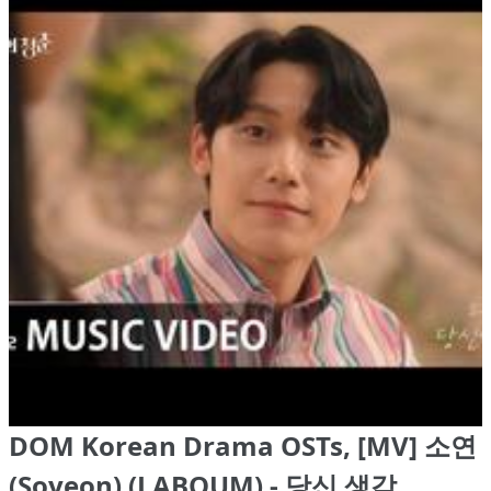
DOM Korean Drama OSTs, [MV] 소연
(Soyeon) (LABOUM) - 당신 생각