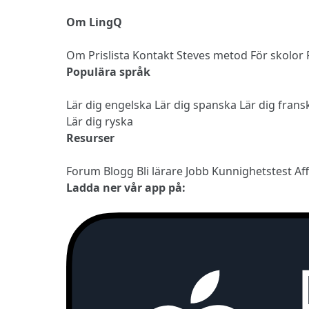
Om LingQ
Om
Prislista
Kontakt
Steves metod
För skolor
Populära språk
Lär dig engelska
Lär dig spanska
Lär dig fran
Lär dig ryska
Resurser
Forum
Blogg
Bli lärare
Jobb
Kunnighetstest
Af
Ladda ner vår app på: