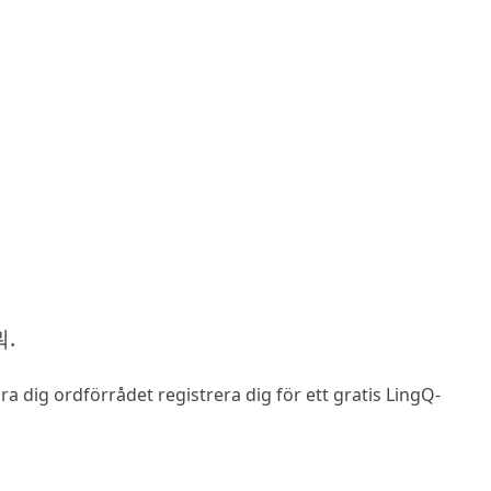
뭐.
 lära dig ordförrådet
registrera dig
för ett gratis LingQ-