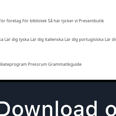
För företag
För bibliotek
Så här tycker vi
Presentbutik
ska
Lär dig tyska
Lär dig italienska
Lär dig portugisiska
Lär d
filiateprogram
Pressrum
Grammatikguide