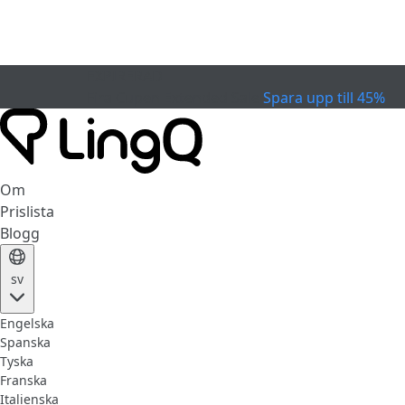
EXPIRERAD
Fira Cupen
Extended Sale
Spara upp till 45%
Om
Prislista
Blogg
sv
Engelska
Spanska
Tyska
Franska
Italienska