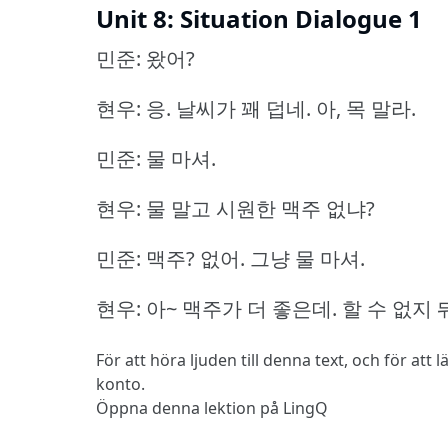
Unit 8: Situation Dialogue 1
민준: 왔어?
현우: 응.
날씨가 꽤 덥네.
아, 목 말라.
민준: 물 마셔.
현우: 물 말고 시원한 맥주 없냐?
민준: 맥주?
없어.
그냥 물 마셔.
현우: 아~ 맥주가 더 좋은데.
할 수 없지 
För att höra ljuden till denna text, och för att
konto.
Öppna denna lektion på LingQ