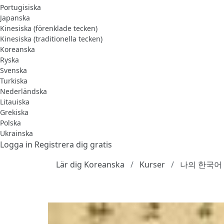
Portugisiska
Japanska
Kinesiska (förenklade tecken)
Kinesiska (traditionella tecken)
Koreanska
Ryska
Svenska
Turkiska
Nederländska
Litauiska
Grekiska
Polska
Ukrainska
Logga in
Registrera dig gratis
Lär dig Koreanska
Kurser
나의 한국어 1