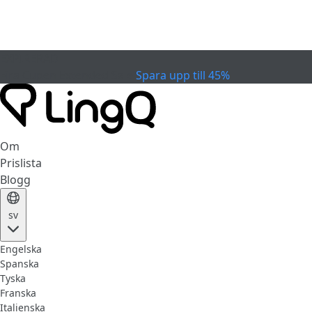
EXPIRERAD
Fira Cupen
Extended Sale
Spara upp till 45%
Om
Prislista
Blogg
sv
Engelska
Spanska
Tyska
Franska
Italienska