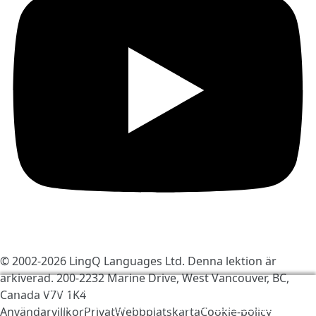
© 2002-2026
LingQ Languages Ltd.
Denna lektion är
arkiverad. 200-2232 Marine Drive, West Vancouver, BC,
Vi använder kakor för att göra LingQ bättre. Genom
Canada
V7V 1K4
att besöka sajten, godkänner du vår
cookie-policy
.
Användarvillkor
Privat
Webbplatskarta
Cookie-policy