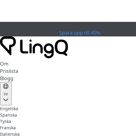
EXPIRERAD
Fira Cupen
Extended Sale
Spara upp till 45%
Om
Prislista
Blogg
sv
Engelska
Spanska
Tyska
Franska
Italienska