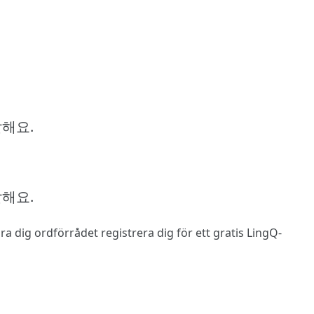
말해요.
말해요.
 lära dig ordförrådet
registrera dig
för ett gratis LingQ-