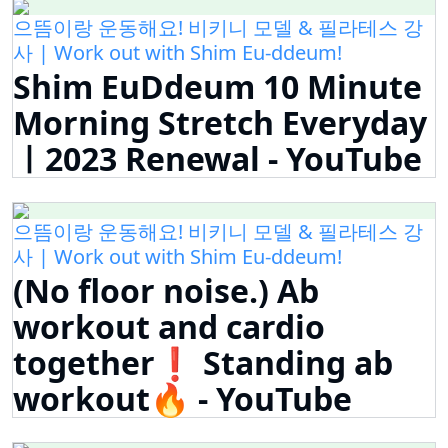
으뜸이랑 운동해요! 비키니 모델 & 필라테스 강
사 | Work out with Shim Eu-ddeum!
Shim EuDdeum 10 Minute
Morning Stretch Everyday
ㅣ2023 Renewal - YouTube
으뜸이랑 운동해요! 비키니 모델 & 필라테스 강
사 | Work out with Shim Eu-ddeum!
(No floor noise.) Ab
workout and cardio
together❗️ Standing ab
workout🔥 - YouTube