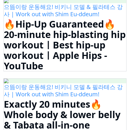
으뜸이랑 운동해요! 비키니 모델 & 필라테스 강
사 | Work out with Shim Eu-ddeum!
🔥Hip-Up Guaranteed🔥
20-minute hip-blasting hip
workoutㅣBest hip-up
workoutㅣApple Hips -
YouTube
으뜸이랑 운동해요! 비키니 모델 & 필라테스 강
사 | Work out with Shim Eu-ddeum!
Exactly 20 minutes🔥
Whole body & lower belly
& Tabata all-in-one