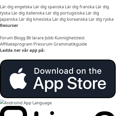
Lär dig engelska
Lär dig spanska
Lär dig franska
Lär dig
tyska
Lär dig italienska
Lär dig portugisiska
Lär dig
japanska
Lär dig kinesiska
Lär dig koreanska
Lär dig ryska
Resurser
Forum
Blogg
Bli lärare
Jobb
Kunnighetstest
Affiliateprogram
Pressrum
Grammatikguide
Ladda ner vår app på: