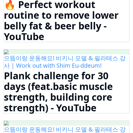
🔥 Perfect workout
routine to remove lower
belly fat & beer belly -
YouTube
으뜸이랑 운동해요! 비키니 모델 & 필라테스 강
사 | Work out with Shim Eu-ddeum!
Plank challenge for 30
days (feat.basic muscle
strength, building core
strength) - YouTube
으뜸이랑 운동해요! 비키니 모델 & 필라테스 강