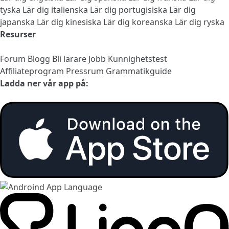
tyska
Lär dig italienska
Lär dig portugisiska
Lär dig
japanska
Lär dig kinesiska
Lär dig koreanska
Lär dig ryska
Resurser
Forum
Blogg
Bli lärare
Jobb
Kunnighetstest
Affiliateprogram
Pressrum
Grammatikguide
Ladda ner vår app på: