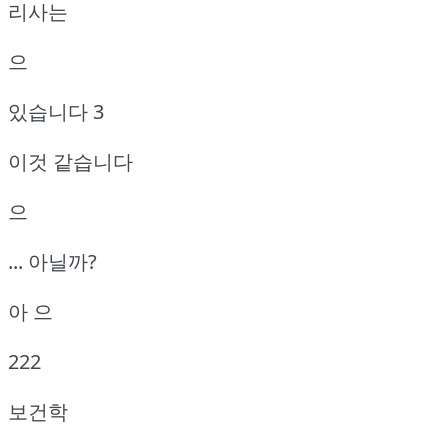
리사는
으
있습니다 3
이것 같습니다
으
... 아닐까?
아 으
222
보건학