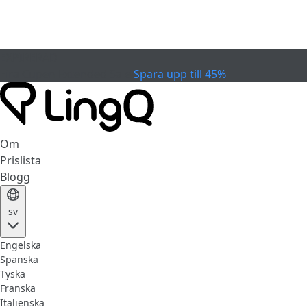
EXPIRERAD
Fira Cupen
Extended Sale
Spara upp till 45%
Om
Prislista
Blogg
sv
Engelska
Spanska
Tyska
Franska
Italienska