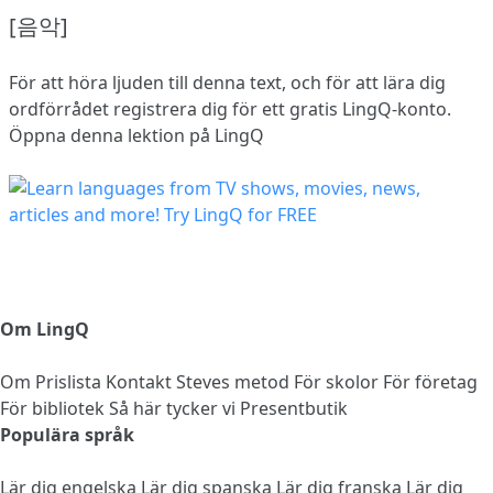
[음악]
För att höra ljuden till denna text, och för att lära dig
ordförrådet
registrera dig
för ett gratis LingQ-konto.
Öppna denna lektion på LingQ
Om LingQ
Om
Prislista
Kontakt
Steves metod
För skolor
För företag
För bibliotek
Så här tycker vi
Presentbutik
Populära språk
Lär dig engelska
Lär dig spanska
Lär dig franska
Lär dig