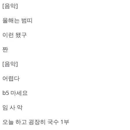
[음악]
올해는 범띠
이런 됐구
짠
[음악]
어렵다
b5 마세요
임 사 악
오늘 하고 굉장히 국수 1부