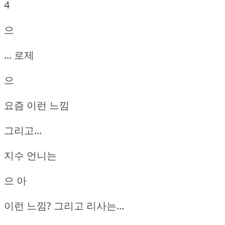
4
으
... 로제
으
요즘 이런 느낌
그리고...
지수 언니는
으 아
이런 느낌? 그리고 리사는...