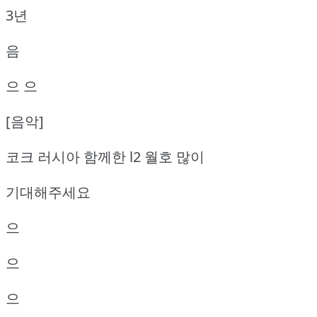
3년
음
으 으
[음악]
코크 러시아 함께한 l2 월호 많이
기대해주세요
으
으
으