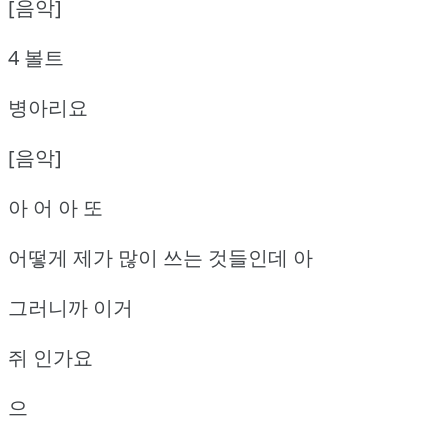
[음악]
4 볼트
병아리요
[음악]
아 어 아 또
어떻게 제가 많이 쓰는 것들인데 아
그러니까 이거
쥐 인가요
으