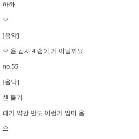
하하
으
[음악]
으 음 감사 4 램이 거 아닐까요
no.55
[음악]
챈 들기
패기 약간 만도 이런거 엄마 음
으