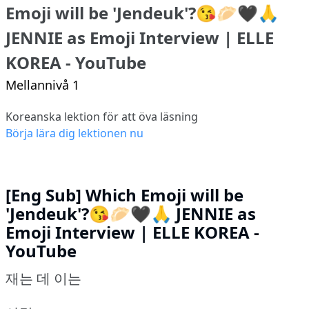
Emoji will be 'Jendeuk'?😘🥟🖤🙏
JENNIE as Emoji Interview | ELLE
KOREA - YouTube
Mellannivå 1
Koreanska lektion för att öva läsning
Börja lära dig lektionen nu
[Eng Sub] Which Emoji will be
'Jendeuk'?😘🥟🖤🙏 JENNIE as
Emoji Interview | ELLE KOREA -
YouTube
재는 데 이는