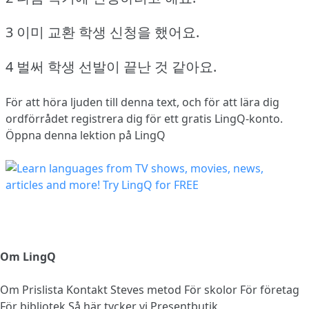
3 이미 교환 학생 신청을 했어요.
4 벌써 학생 선발이 끝난 것 같아요.
För att höra ljuden till denna text, och för att lära dig
ordförrådet
registrera dig
för ett gratis LingQ-konto.
Öppna denna lektion på LingQ
Om LingQ
Om
Prislista
Kontakt
Steves metod
För skolor
För företag
För bibliotek
Så här tycker vi
Presentbutik