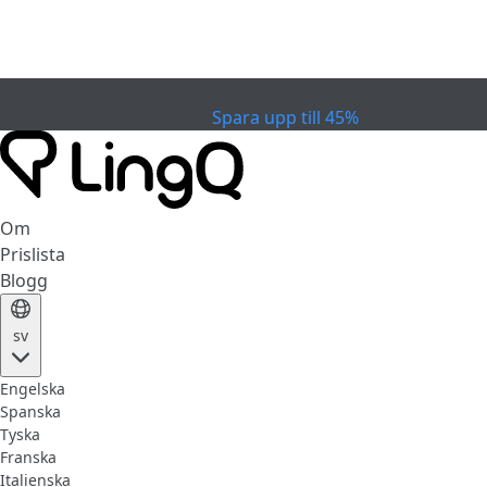
EXPIRERAD
Fira Cupen
Extended Sale
Spara upp till 45%
Om
Prislista
Blogg
sv
Engelska
Spanska
Tyska
Franska
Italienska