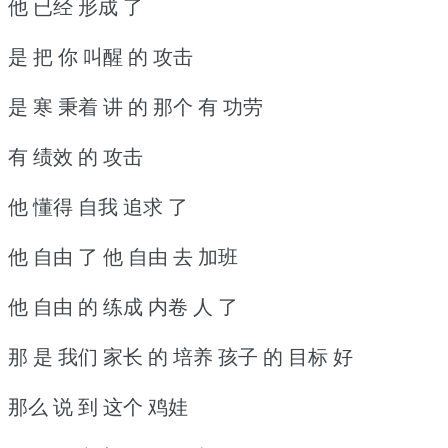
他 已经 形成 了
是 把 你 叫醒 的 攻击
是 寒 秉着 讲 的 那个 有 功劳
有 绩效 的 攻击
他 懂得 自我 追求 了
他 自由 了 他 自由 去 加班
他 自由 的 练成 内卷 人 了
那 是 我们 家长 的 培养 孩子 的 目标 好
那么 说 到 这个 鸡娃