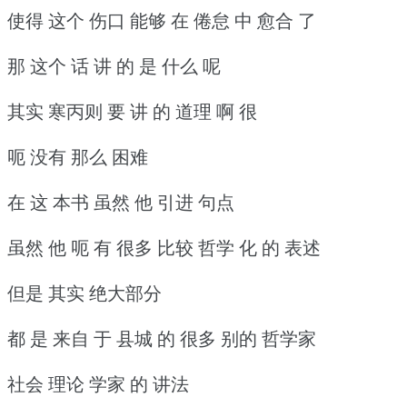
使得 这个 伤口 能够 在 倦怠 中 愈合 了
那 这个 话 讲 的 是 什么 呢
其实 寒丙则 要 讲 的 道理 啊 很
呃 没有 那么 困难
在 这 本书 虽然 他 引进 句点
虽然 他 呃 有 很多 比较 哲学 化 的 表述
但是 其实 绝大部分
都 是 来自 于 县城 的 很多 别的 哲学家
社会 理论 学家 的 讲法