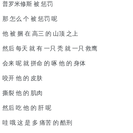
普罗米修斯 被 惩罚
那 怎么 个 被 惩罚 呢
他 被 捆 在 高三 的 山顶 之上
然后 每天 就 有 一只 秃 就 一只 救鹰
会来 呢 就 拼命 的 啄 他 的 身体
咬开 他 的 皮肤
撕裂 他 的 肌肉
然后 吃 他 的 肝 呢
哇 哦 这 是 多 痛苦 的 酷刑