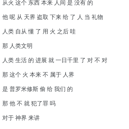
从火 这个 东西 本来 人间 是 没有 的
他 呢 从 天界 盗取 下来 给 了 人 当 礼物
人类 自从 懂 了 用 火 之后 哇
那 人类文明
人类 生活 的 进展 就 一日千里 了 对 不 对
那 这个 火 本来 不 属于 人界
是 普罗米修斯 偷 给 我们 的
那 他 不 就 犯了罪 吗
对于 神界 来讲