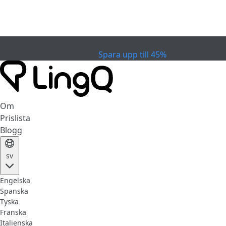
EXPIRERAD
Fira Cupen
Extended Sale
Spara upp till 45%
Om
Prislista
Blogg
sv
Engelska
Spanska
Tyska
Franska
Italienska