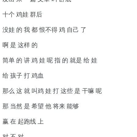
十个 鸡娃 群后
没娃 的 我 都 恨不得 鸡 自己 了
啊 是 这样 的
简单 的 讲 鸡 娃 呢 指 的 就是 给 娃
给 孩子 打 鸡血
那么 这 就 叫鸡 娃 打 这些 是 干嘛 呢
那 当然 是 希望 他 将来 能够
赢 在 起跑线 上
对 不 对