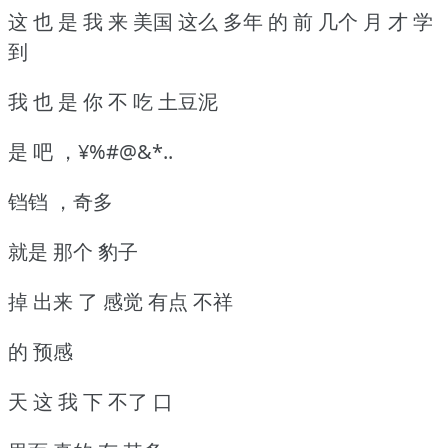
这 也 是 我 来 美国 这么 多年 的 前 几个 月 才 学
到
我 也 是 你 不 吃 土豆泥
是 吧 ，¥%#@&*..
铛铛 ，奇多
就是 那个 豹子
掉 出来 了 感觉 有点 不祥
的 预感
天 这 我 下 不了 口