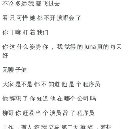
不论 多远 我 都 飞过去
看 只 可惜 她 都 不开 演唱会 了
你 干嘛 盯 着 我们
你 这 什么 姿势 你 ， 我 觉得 的 luna 真的 每天
好
无聊 子健
大家 是不是 都 不 知道 他 是 个 程序员
他 辞职 了 你 知道 他 在 哪个 公司 吗
柳哥 你 赶紧 当 个 演员 辞 了 程序员
工作 ，有人 签 我 立马 第二天 就 辞 ，梦想