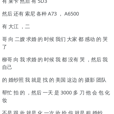
有 莱卡 然后 有 5D3
然后 还有 索尼 各种 A73 ， A6500
有 大江 ，二
哥 向 二嫂 求婚 的 时候 我们 大家 都 感动 的 哭
了
柳哥 向 我 求婚 的 时候 我 都 没有 哭 ，然后 我
自己
的 婚纱照 我 就是 找 的 美国 这边 的 摄影 团队
帮忙 拍 的 ，然后 一天 是 3000 多 刀 他 会 包 化
妆
不是 跟 妆 就是 化 一次 妆 给 你 就是 租 婚纱