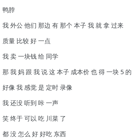
鸭脖
我 外公 他们 那边 有 那个 本子 我 就 拿 过来
质量 比较 好 一点
我 卖 一块钱 给 同学
那 我 妈 跟 我 说 这 本子 成本价 也 得 一块 5 的
好像 我 感觉 是 定时 录像
我 还没 听到 咔 一声
笑 终于 可以 吃 川菜 了
都 没 怎么 好 好吃 东西