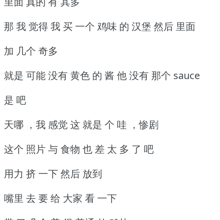
里面 真的 有 其多
那 我 觉得 我 买 一个 鸡味 的 汉堡 然后 里面
加 几个 奇多
就是 可能 没有 黄色 的 酱 他 没有 那个 sauce
是 吧
天哪 ，我 感觉 这 就是 个 哇 ，惨剧
这个 照片 与 食物 也 差 太 多 了 吧
用力 挤 一下 然后 放到
嘴里 去 要 给 大家 看 一下