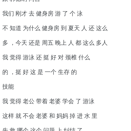
我们 刚才 去 健身房 游 了 个 泳
不 知道 为什么 健身房 到 夏天 人 还 这么
多 ，今天 还是 周五 晚上 人 都 这么 多人
我 觉得 游泳 还 挺 好 对 颈椎 什么
的 ，挺 好 这 是 一个 生存 的
技能
我 觉得 老公 带着 老婆 学会 了 游泳
这样 就 不会 老婆 和 妈妈 掉 进 水 里
先 救 哪个 这个 问题 上 纠结 了