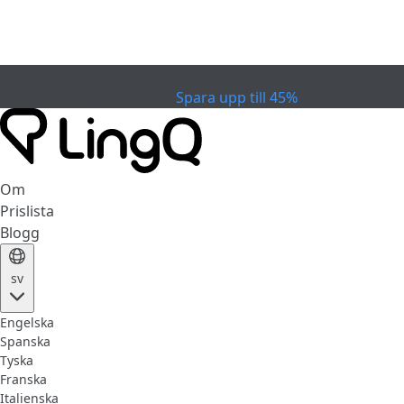
EXPIRERAD
Fira Cupen
Extended Sale
Spara upp till 45%
Om
Prislista
Blogg
sv
Engelska
Spanska
Tyska
Franska
Italienska