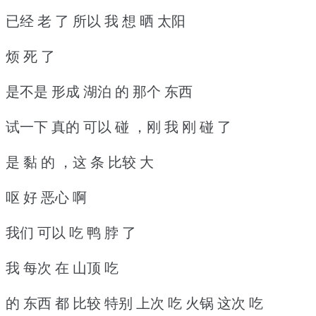
已经 老 了 所以 我 想 晒 太阳
烦 死 了
是不是 形成 湖泊 的 那个 东西
试一下 真的 可以 碰 ，刚 我 刚 碰 了
是 黏 的 ，这 条 比较 大
呕 好 恶心 啊
我们 可以 吃 鸭 脖 了
我 每次 在 山顶 吃
的 东西 都 比较 特别 上次 吃 火锅 这次 吃