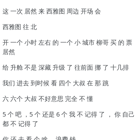
这 一次 居然 来 西雅图 周边 开场 会
西雅图 往 北
开 一个 小时 左右 的 一个 小 城市 柳哥 买 的 票
居然
给 升舱 不是 深藏 升级 了 往前面 挪 了 十几排
我们 进去 到时候 看 四个 大叔 在 那 跳
六 六个 大叔 不好意思 完全 不 懂
5 个 吧 ，5 个 还是 6 个 我 不 记得 了 ， 你 自己
都 不 记得 了
你 还 去 看 个 啥 ，浪费 钱