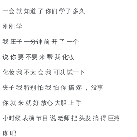
一会 就 知道 了 你们 学了 多久
刚刚 学
我 庄子 一分钟 前 开 了 一个
说 你 要 不要 来 帮 我 化妆
化妆 我 不太 会 我 可以 试一下
夹子 我 特别 怕 我 怕 你 搞 疼 ， 没事
你 就 来 就 好 放心 大胆 上 手
小时候 表演 节目 说 老师 把 头发 搞 得 巨疼
疼 吧