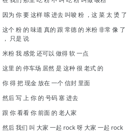
因为 你 要 这样 嗦 进去 叫唆 粉 ，这 菜 太 烫 了
这个 粉 的 味道 真的 跟 常德 的 米粉 非常 像 了
， 只是 说
米粉 我 感觉 还可以 做得 软 一点
这里 的 停车场 居然 是 这种 很 老式 的
你 得 把 现金 放在 一个 信封 里面
然后 写 上 你 的 号码 塞 进去
跟 你 看看 你 前面 的 老人家
然后 我们 叫 大家 一起 rock 呀 大家 一起 rock