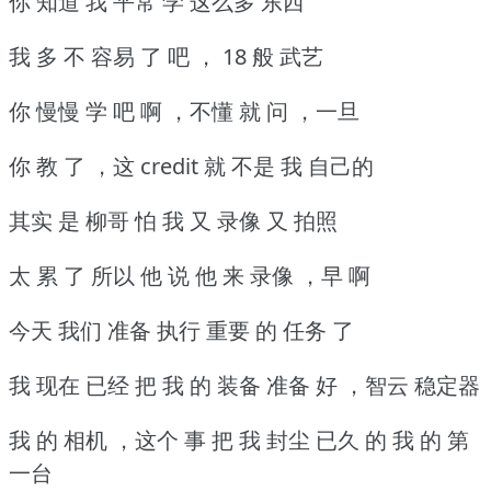
你 知道 我 平常 学 这么多 东西
我 多 不 容易 了 吧 ， 18 般 武艺
你 慢慢 学 吧 啊 ，不懂 就 问 ，一旦
你 教 了 ，这 credit 就 不是 我 自己的
其实 是 柳哥 怕 我 又 录像 又 拍照
太 累 了 所以 他 说 他 来 录像 ，早 啊
今天 我们 准备 执行 重要 的 任务 了
我 现在 已经 把 我 的 装备 准备 好 ，智云 稳定器
我 的 相机 ，这个 事 把 我 封尘 已久 的 我 的 第
一台