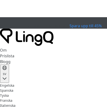
EXPIRERAD
Fira Cupen
Extended Sale
Spara upp till 45%
Om
Prislista
Blogg
sv
Engelska
Spanska
Tyska
Franska
Italienska