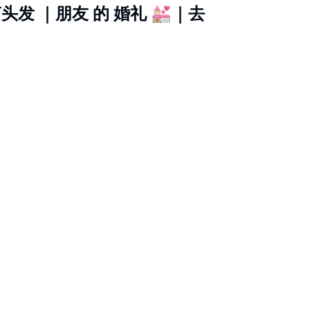
 剪头发 ｜朋友 的 婚礼 💒｜去