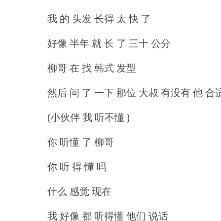
我 的 头发 长得 太 快 了
好像 半年 就 长 了 三十 公分
柳哥 在 找 韩式 发型
然后 问 了 一下 那位 大叔 有没有 他 合
(小伙伴 我 听不懂 )
你 听懂 了 柳哥
你 听 得 懂 吗
什么 感觉 现在
我 好像 都 听得懂 他们 说话