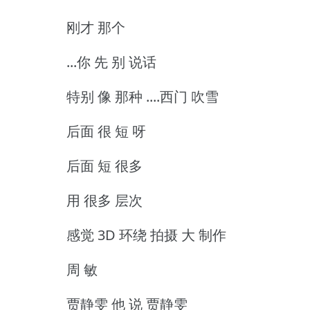
刚才 那个
...你 先 别 说话
特别 像 那种 ....西门 吹雪
后面 很 短 呀
后面 短 很多
用 很多 层次
感觉 3D 环绕 拍摄 大 制作
周 敏
贾静雯 他 说 贾静雯