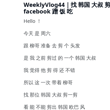
WeeklyVlog44｜找 韩国 大叔
facebook 蹭 饭 吃
Hello ！
今天 是 周六
跟 柳哥 准备 去 剪 个 头发
是 我 之前 剪过 的 一个 韩国 大叔
我 觉得 他 剪 得 还 不错
所以 这 一次 带着 柳哥
找 那位 韩国 大叔 剪一剪
看 能 不能 剪出 韩国 欧巴 风