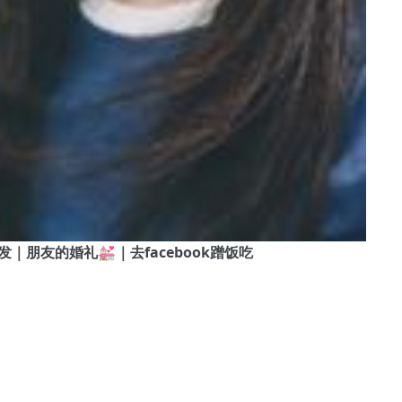
大叔剪头发｜朋友的婚礼💒｜去facebook蹭饭吃