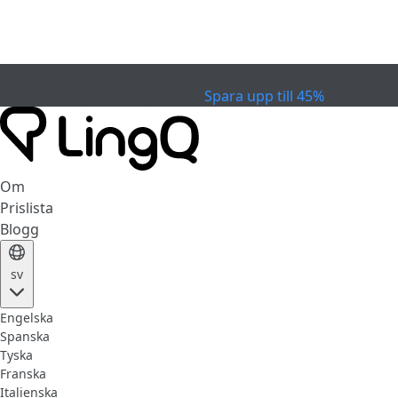
EXPIRERAD
Fira Cupen
Specialerbjudande
Spara upp till 45%
Om
Prislista
Blogg
sv
Engelska
Spanska
Tyska
Franska
Italienska