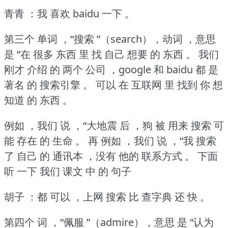
青青 ：我 喜欢 baidu 一下 。
第三个 单词 ，“搜索 ”（search），动词 ，意思
是 “在 很多 东西 里 找 自己 想要 的 东西 。
我们
刚才 介绍 的 两个 公司 ，google 和 baidu 都 是
著名 的 搜索引擎 。
可以 在 互联网 里 找到 你 想
知道 的 东西 。
例如 ，我们 说 ，“大地震 后 ，狗 被 用来 搜索 可
能 存在 的 生命 。
再 例如 ，我们 说 ，“我 搜索
了 自己 的 通讯本 ，没有 他的 联系方式 。
下面
听 一下 我们 课文 中 的 句子
胡子 ：都 可以 ，上网 搜索 比 查字典 还 快 。
第四个 词 ，“佩服 ”（admire），意思 是 “认为