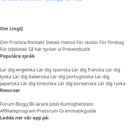
Om LingQ
Om
Prislista
Kontakt
Steves metod
För skolor
För företag
För bibliotek
Så här tycker vi
Presentbutik
Populära språk
Lär dig engelska
Lär dig spanska
Lär dig franska
Lär dig
tyska
Lär dig italienska
Lär dig portugisiska
Lär dig
japanska
Lär dig kinesiska
Lär dig koreanska
Lär dig ryska
Resurser
Forum
Blogg
Bli lärare
Jobb
Kunnighetstest
Affiliateprogram
Pressrum
Grammatikguide
Ladda ner vår app på: