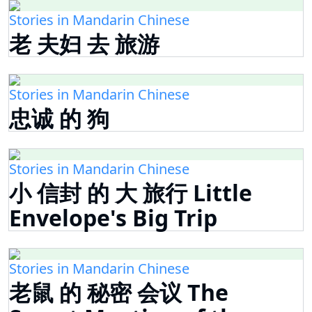
Stories in Mandarin Chinese
老 夫妇 去 旅游
Stories in Mandarin Chinese
忠诚 的 狗
Stories in Mandarin Chinese
小 信封 的 大 旅行 Little
Envelope's Big Trip
Stories in Mandarin Chinese
老鼠 的 秘密 会议 The