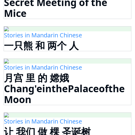
Secret Meeting of the
Mice
Stories in Mandarin Chinese
一只熊 和 两个 人
Stories in Mandarin Chinese
月宫 里 的 嫦娥
Chang'einthePalaceofthe
Moon
Stories in Mandarin Chinese
让 我们 做 棵 圣诞树