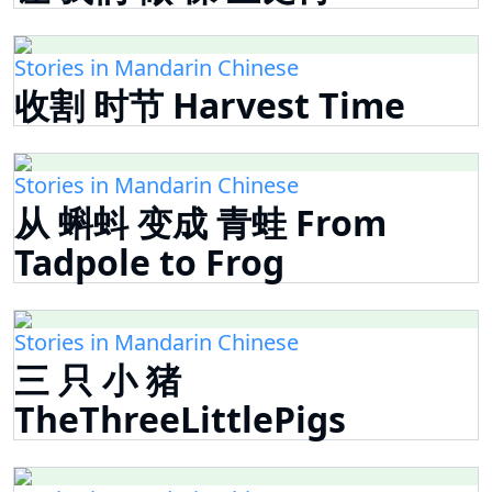
Stories in Mandarin Chinese
收割 时节 Harvest Time
Stories in Mandarin Chinese
从 蝌蚪 变成 青蛙 From
Tadpole to Frog
Stories in Mandarin Chinese
三 只 小 猪
TheThreeLittlePigs