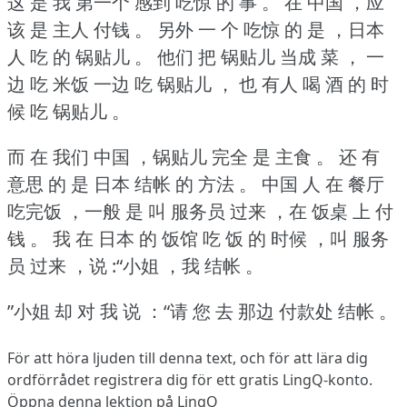
这 是 我 第一个 感到 吃惊 的 事 。
在 中国 ，应
该 是 主人 付钱 。
另外 一 个 吃惊 的 是 ，日本
人 吃 的 锅贴儿 。
他们 把 锅贴儿 当成 菜 ， 一
边 吃 米饭 一边 吃 锅贴儿 ， 也 有人 喝 酒 的 时
候 吃 锅贴儿 。
而 在 我们 中国 ，锅贴儿 完全 是 主食 。
还 有
意思 的 是 日本 结帐 的 方法 。
中国 人 在 餐厅
吃完饭 ，一般 是 叫 服务员 过来 ，在 饭桌 上 付
钱 。
我 在 日本 的 饭馆 吃 饭 的 时候 ，叫 服务
员 过来 ，说 :“小姐 ，我 结帐 。
”小姐 却 对 我 说 ：“请 您 去 那边 付款处 结帐 。
För att höra ljuden till denna text, och för att lära dig
ordförrådet
registrera dig
för ett gratis LingQ-konto.
Öppna denna lektion på LingQ