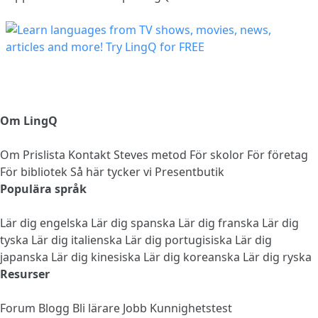
Om LingQ
Om
Prislista
Kontakt
Steves metod
För skolor
För företag
För bibliotek
Så här tycker vi
Presentbutik
Populära språk
Lär dig engelska
Lär dig spanska
Lär dig franska
Lär dig
tyska
Lär dig italienska
Lär dig portugisiska
Lär dig
japanska
Lär dig kinesiska
Lär dig koreanska
Lär dig ryska
Resurser
Forum
Blogg
Bli lärare
Jobb
Kunnighetstest