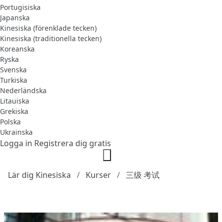
Portugisiska
Japanska
Kinesiska (förenklade tecken)
Kinesiska (traditionella tecken)
Koreanska
Ryska
Svenska
Turkiska
Nederländska
Litauiska
Grekiska
Polska
Ukrainska
Logga in
Registrera dig gratis
Lär dig Kinesiska
Kurser
三级 考试