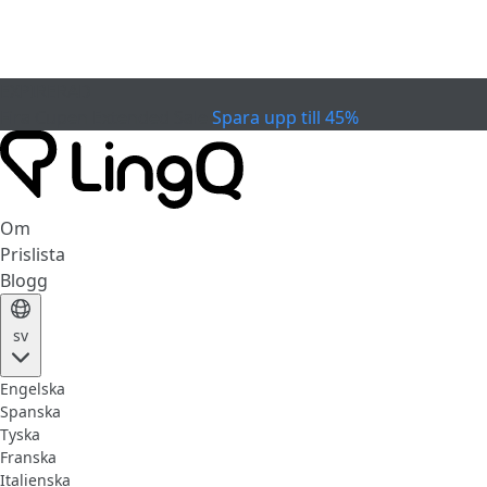
EXPIRERAD
Fira Cupen
Extended Sale
Spara upp till 45%
Om
Prislista
Blogg
sv
Engelska
Spanska
Tyska
Franska
Italienska