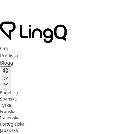
Om
Prislista
Blogg
sv
Engelska
Spanska
Tyska
Franska
Italienska
Portugisiska
Japanska