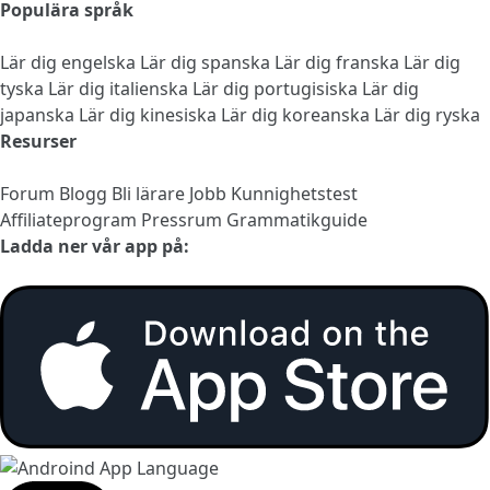
Populära språk
Lär dig engelska
Lär dig spanska
Lär dig franska
Lär dig
tyska
Lär dig italienska
Lär dig portugisiska
Lär dig
japanska
Lär dig kinesiska
Lär dig koreanska
Lär dig ryska
Resurser
Forum
Blogg
Bli lärare
Jobb
Kunnighetstest
Affiliateprogram
Pressrum
Grammatikguide
Ladda ner vår app på: