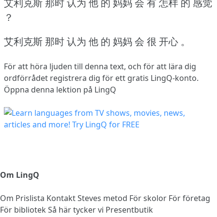
艾利克斯 那时 认为 他 的 妈妈 会 有 怎样 的 感觉
？
艾利克斯 那时 认为 他 的 妈妈 会 很 开心 。
För att höra ljuden till denna text, och för att lära dig
ordförrådet
registrera dig
för ett gratis LingQ-konto.
Öppna denna lektion på LingQ
Om LingQ
Om
Prislista
Kontakt
Steves metod
För skolor
För företag
För bibliotek
Så här tycker vi
Presentbutik