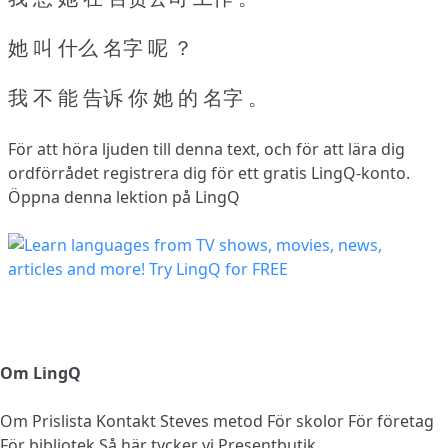
她 叫 什么 名字 呢 ？
我 不 能 告诉 你 她 的 名字 。
För att höra ljuden till denna text, och för att lära dig
ordförrådet
registrera dig
för ett gratis LingQ-konto.
Öppna denna lektion på LingQ
Om LingQ
Om
Prislista
Kontakt
Steves metod
För skolor
För företag
För bibliotek
Så här tycker vi
Presentbutik