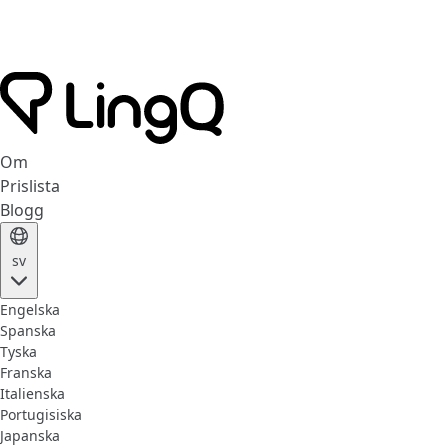
Om
Prislista
Blogg
sv
Engelska
Spanska
Tyska
Franska
Italienska
Portugisiska
Japanska