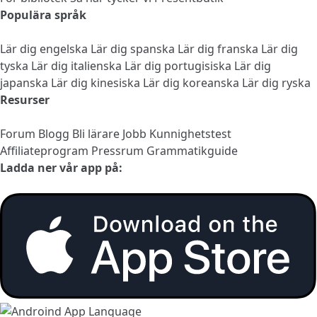
Populära språk
Lär dig engelska
Lär dig spanska
Lär dig franska
Lär dig
tyska
Lär dig italienska
Lär dig portugisiska
Lär dig
japanska
Lär dig kinesiska
Lär dig koreanska
Lär dig ryska
Resurser
Forum
Blogg
Bli lärare
Jobb
Kunnighetstest
Affiliateprogram
Pressrum
Grammatikguide
Ladda ner vår app på: