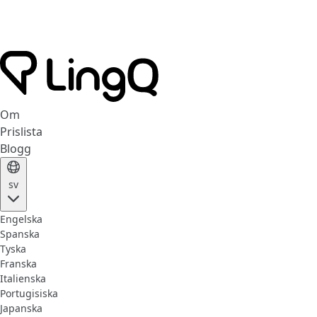
Om
Prislista
Blogg
sv
Engelska
Spanska
Tyska
Franska
Italienska
Portugisiska
Japanska