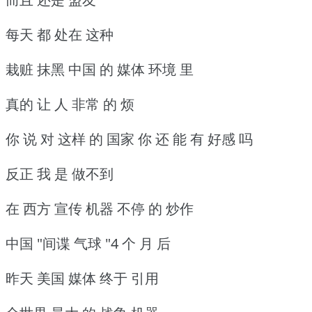
每天 都 处在 这种
栽赃 抹黑 中国 的 媒体 环境 里
真的 让 人 非常 的 烦
你 说 对 这样 的 国家 你 还 能 有 好感 吗
反正 我 是 做不到
在 西方 宣传 机器 不停 的 炒作
中国 "间谍 气球 "4 个 月 后
昨天 美国 媒体 终于 引用