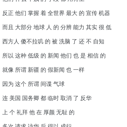
反正 他们 掌握 着 全世界 最大 的 宣传 机器
而且 大部分 地球 人 的 分辨 能力 其实 很 低
西方人 傻不拉叽 的 被 洗脑 了 还 不 自知
所以 这种 低级 的 新闻 他们 也 是 相信 的
就像 所谓 新疆 的 假新闻 也 一样
因为 这个 所谓 间谍 气球
连 美国 国务卿 都 临时 取消 了 反华
上 个 礼拜 他 在 厚颜 无耻 的
多次 请求 访华 后 得以 成行