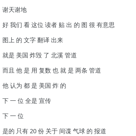
谢天谢地
好 我们 看 这位 读者 贴 出 的 图 很 有意思
图上 的 文字 翻译 出来
就是 美国 炸毁 了 北溪 管道
而且 他 是 用 复数 也 就 是 两条 管道
他 认为 都 是 美国 炸 的
下 一 位 全是 宣传
下 一 位
是的 只有 20 份 关于 间谍 气球 的 报道