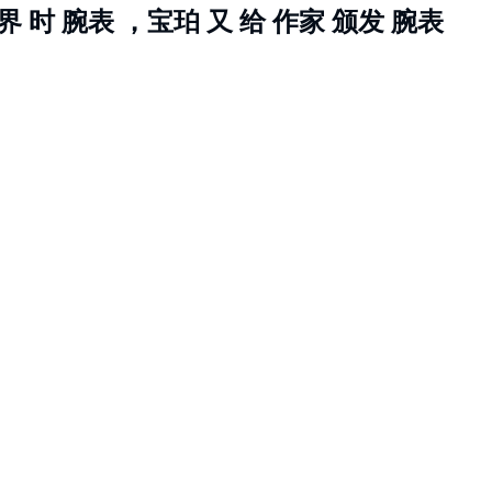
界 时 腕表 ，宝珀 又 给 作家 颁发 腕表