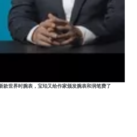
刚发布了最新款世界时腕表，宝珀又给作家颁发腕表和润笔费了