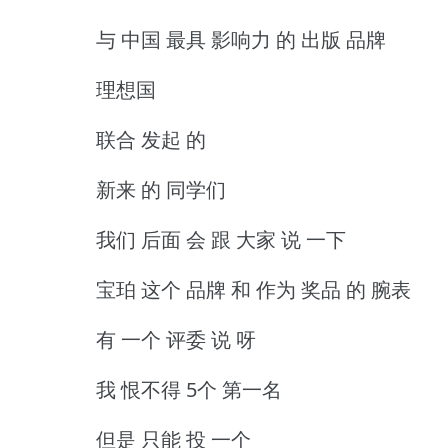
与 中国 最具 影响力 的 出版 品牌
理想国
联合 发起 的
新来 的 同学们
我们 后面 会 跟 大家 说 一下
宝珀 这个 品牌 和 作为 奖品 的 腕表
有 一个 评委 说 呀
我 恨不得 5个 第一名
但是 只能 投 一个