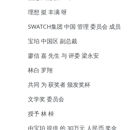
理想 挺 丰满 呀
SWATCH集团 中国 管理 委员会 成员
宝珀 中国区 副总裁
廖信 嘉 先生 与 评委 梁永安
林白 罗翔
共同 为 获奖者 颁发奖杯
文学奖 委员会
授予 林 棹
由宝珀 提供 的 30万元 人民币 奖金