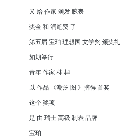
又 给 作家 颁发 腕表
奖金 和 润笔费 了
第五届 宝珀 理想国 文学奖 颁奖礼
如期举行
青年 作家 林 棹
以 作品 《潮汐 图 》摘得 首奖
这个 奖项
是 由 瑞士 高级 制表 品牌
宝珀