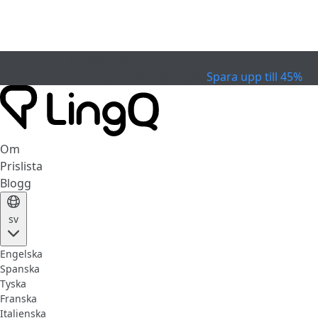
EXPIRERAD
Fira Cupen
Extended Sale
Spara upp till 45%
Om
Prislista
Blogg
sv
Engelska
Spanska
Tyska
Franska
Italienska