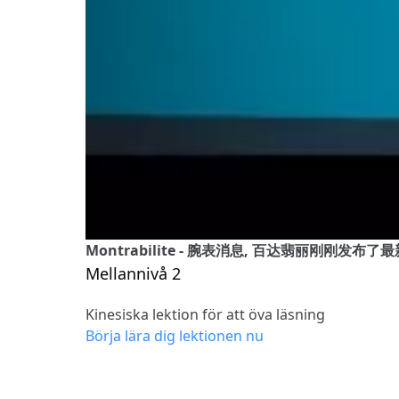
Montrabilite - 腕表消息, 百达翡丽刚
Mellannivå 2
Kinesiska lektion för att öva läsning
Börja lära dig lektionen nu