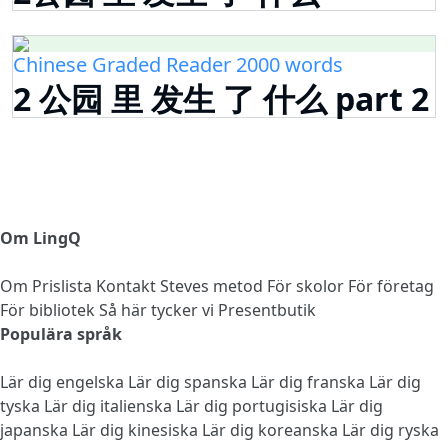
Chinese Graded Reader 2000 words
2 公园 里 发生 了 什么 part 2
Om LingQ
Om
Prislista
Kontakt
Steves metod
För skolor
För företag
För bibliotek
Så här tycker vi
Presentbutik
Populära språk
Lär dig engelska
Lär dig spanska
Lär dig franska
Lär dig
tyska
Lär dig italienska
Lär dig portugisiska
Lär dig
japanska
Lär dig kinesiska
Lär dig koreanska
Lär dig ryska