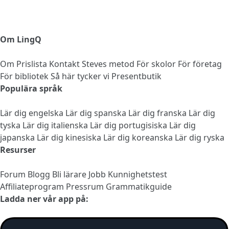
Om LingQ
Om
Prislista
Kontakt
Steves metod
För skolor
För företag
För bibliotek
Så här tycker vi
Presentbutik
Populära språk
Lär dig engelska
Lär dig spanska
Lär dig franska
Lär dig
tyska
Lär dig italienska
Lär dig portugisiska
Lär dig
japanska
Lär dig kinesiska
Lär dig koreanska
Lär dig ryska
Resurser
Forum
Blogg
Bli lärare
Jobb
Kunnighetstest
Affiliateprogram
Pressrum
Grammatikguide
Ladda ner vår app på: