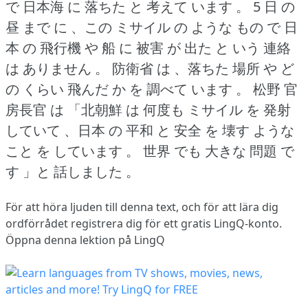
で 日本海 に 落ちた と 考えて います 。
5 日 の
昼 まで に 、この ミサイル の ような もの で 日
本 の 飛行機 や 船 に 被害 が 出た と いう 連絡
は ありません 。
防衛省 は 、落ちた 場所 や ど
の くらい 飛んだ か を 調べて います 。
松野 官
房長官 は 「北朝鮮 は 何度も ミサイル を 発射
していて 、日本 の 平和 と 安全 を 壊す ような
こと を しています 。
世界 でも 大きな 問題 で
す 」と 話しました 。
För att höra ljuden till denna text, och för att lära dig
ordförrådet
registrera dig
för ett gratis LingQ-konto.
Öppna denna lektion på LingQ