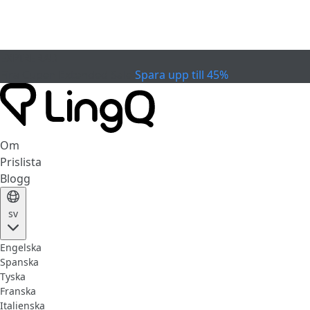
EXPIRERAD
Fira Cupen
Extended Sale
Spara upp till 45%
Om
Prislista
Blogg
sv
Engelska
Spanska
Tyska
Franska
Italienska