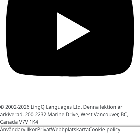
© 2002-2026
LingQ Languages Ltd.
Denna lektion är
arkiverad. 200-2232 Marine Drive, West Vancouver, BC,
Canada
V7V 1K4
Användarvillkor
Privat
Webbplatskarta
Cookie-policy
Vi använder kakor för att göra LingQ bättre. Genom att