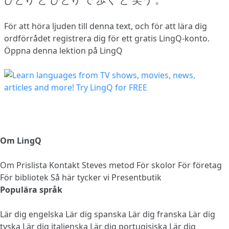
För att höra ljuden till denna text, och för att lära dig
ordförrådet
registrera dig
för ett gratis LingQ-konto.
Öppna denna lektion på LingQ
Om LingQ
Om
Prislista
Kontakt
Steves metod
För skolor
För företag
För bibliotek
Så här tycker vi
Presentbutik
Populära språk
Lär dig engelska
Lär dig spanska
Lär dig franska
Lär dig
tyska
Lär dig italienska
Lär dig portugisiska
Lär dig