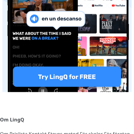
Om LingQ
Om
Prislista
Kontakt
Steves metod
För skolor
För företag