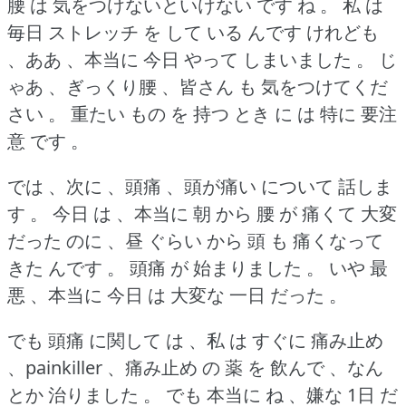
腰 は 気をつけないといけない です ね 。
私 は
毎日 ストレッチ を して いる んです けれども
、ああ 、本当に 今日 やって しまいました 。
じ
ゃあ 、ぎっくり腰 、皆さん も 気をつけてくだ
さい 。
重たい もの を 持つ とき に は 特に 要注
意 です 。
では 、次に 、頭痛 、頭が痛い について 話しま
す 。
今日 は 、本当に 朝 から 腰 が 痛くて 大変
だった のに 、昼 ぐらい から 頭 も 痛くなって
きた んです 。
頭痛 が 始まりました 。
いや 最
悪 、本当に 今日 は 大変な 一日 だった 。
でも 頭痛 に関して は 、私 は すぐに 痛み止め
、painkiller 、痛み止め の 薬 を 飲んで 、なん
とか 治りました 。
でも 本当に ね 、嫌な 1日 だ