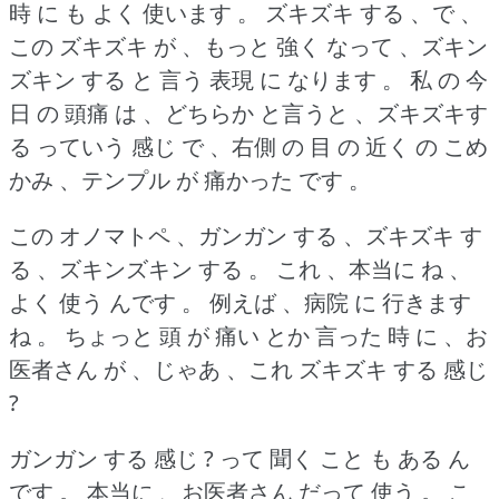
時 に も よく 使います 。
ズキズキ する 、で 、
この ズキズキ が 、もっと 強く なって 、ズキン
ズキン する と 言う 表現 に なります 。
私 の 今
日 の 頭痛 は 、どちらか と言うと 、ズキズキす
る っていう 感じ で 、右側 の 目 の 近く の こめ
かみ 、テンプル が 痛かった です 。
この オノマトペ 、ガンガン する 、ズキズキ す
る 、ズキンズキン する 。
これ 、本当に ね 、
よく 使う んです 。
例えば 、病院 に 行きます
ね 。
ちょっと 頭 が 痛い とか 言った 時 に 、お
医者さん が 、じゃあ 、これ ズキズキ する 感じ
?
ガンガン する 感じ ?
って 聞く こと も ある ん
です 。
本当に 、お医者さん だって 使う 。
こ