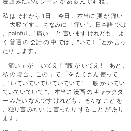
漫画 みたいな シーン が ある んです ね 。
私 は それから 1日 、今日 、本当に 腰 が 痛い
。
大変 です 。
ちなみに 「痛い "、日本語 では
、painful 、"痛い 」と 言います けれども 、よ
く 普通 の 会話 の 中 では 、"いて !
「とか 言っ
たり します 。
「痛い 」が 「いてえ !
""腰 が いてえ !
「あと 、
私 の 場合 、この 」て 「を たくさん 使って
、"いていていていていていて "、"腰 が いてい
ていていていて "。
本当に 漫画 の キャラクタ
ー みたい なんです けれども 、そんな こと を
、独り言 みたい に 言ったり する こと が あり
ます 。