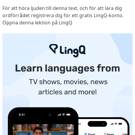
För att höra ljuden till denna text, och för att lära dig
ordförrådet
registrera dig
för ett gratis LingQ-konto.
Öppna denna lektion på LingQ