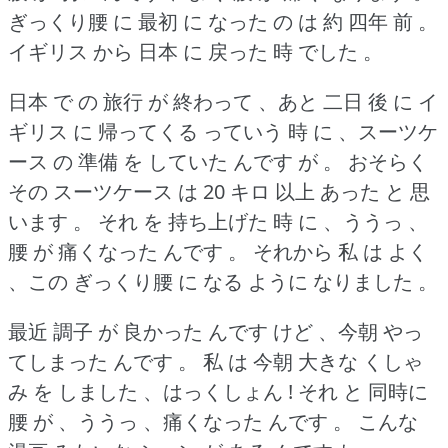
ぎっくり腰 に 最初 に なった の は 約 四年 前 。
イギリス から 日本 に 戻った 時 でした 。
日本 で の 旅行 が 終わって 、あと 二日 後 に イ
ギリス に 帰ってくる っていう 時 に 、スーツケ
ース の 準備 を していた んです が 。
おそらく
その スーツケース は 20 キロ 以上 あった と 思
います 。
それ を 持ち上げた 時 に 、ううっ 、
腰 が 痛くなった んです 。
それから 私 は よく
、この ぎっくり腰 に なる ように なりました 。
最近 調子 が 良かった んです けど 、今朝 やっ
てしまった んです 。
私 は 今朝 大きな くしゃ
み を しました 、はっくしょん !
それ と 同時に
腰 が 、ううっ 、痛くなった んです 。
こんな