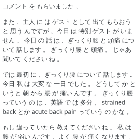
コメント を もらいました 。
また 、主人 に は ゲスト として 出て もらおう
と 思う んですが 、今日 は 特別 ゲスト が いま
せん 。
今日 の 話 は 、ぎっくり腰 と 頭痛 につ
いて 話します 。
ぎっくり腰 と 頭痛 。
じゃあ
聞いて ください ね 。
では 最初 に 、ぎっくり腰 について 話します 。
今日 私 は 大変 な 一日 でした 。
どうして か と
いうと 朝 から 腰 が 痛い んです 。
ぎっくり腰
っていう の は 、英語 で は 多分 、 strained
back とか acute back pain っていう の かな 。
もし 違って いたら 教えてください ね 。
私 は
腰 が 弱い んです 、よく 腰 が 痛く なります 。