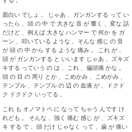
面白い でしょ 。
じゃあ 、ガンガンする って い
ったら 、頭 の 中 で 大きな 音 が 響く 、変な 話
だけど 、例えば 大きな ハンマー で 何か を ガ
ーン 、叩いている ような 、そんな 感じ の 音
が 頭 の 中 から する ような 痛み 。
これ が 、
頭 が ガンガンする と いいます じゃあ 、ズキズ
キする っていう の は 、これ 、偏頭痛 かな 。
頭 の 目 の 周り とか 、こめかみ 、こめかみ 、
テンプル 、テンプル の 辺 の 血液 が 、ドクド
ク ドクドク いってる 。
これ も オノマトペ に なって ちゃう んです け
れども 。
そんな 、強く 痛む 感じ が 、ズキズ
キ する で 、頭 だけ じゃなく って 、歯 が 痛い