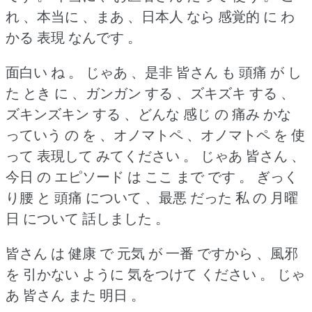
れ 、本当に 、まあ 、日本人 なら 感覚的 に わ
かる 表現 なんです 。
面白い ね 。
じゃあ 、是非 皆さん も 頭痛 が し
た とき に 、ガンガン する 、ズキズキ する 、
ズキンズキン する 、どんな 感じ の 痛み かな
っていう の を 、オノマトペ 、オノマトペ を 使
って 表現して みてください 。
じゃあ 皆さん 、
今日 の エピソード は ここ まで です 。
ぎっく
り腰 と 頭痛 について 、最悪 だった 私 の 月曜
日 について 話しました 。
皆さん は 健康 で 元気 が 一番 ですから 、風邪
を 引かない ように 気をつけて ください 。
じゃ
あ 皆さん また 明日 。