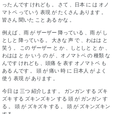
った んです けれども 。
さて 、日本 に は オノ
マトペ っていう 表現 が たくさん あります 。
皆さん 聞いた こと ある かな 。
例えば 、雨 が ザーザー 降っている 、雨 が し
としと 降っている 。
大きな 声 で 、わはは と
笑う 。
この ザーザー と か 、しとしと と か 、
わはは と か いう の が 、オノマトペ の 種類 な
んです けれども 、頭痛 を 表す オノマトペ も
ある んです 。
頭 が 痛い 時 に 日本人 が よく
使う 表現 が あります 。
今日 は 三つ 紹介します 。
ガンガン する ズキ
ズキ する ズキンズキン する 頭 が ガンガン す
る 。
頭 が ズキズキ する 。
頭 が ズキンズキン
する 。