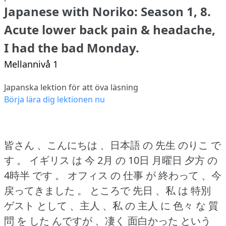
Japanese with Noriko: Season 1, 8.
Acute lower back pain & headache,
I had the bad Monday.
Mellannivå 1
Japanska lektion för att öva läsning
Börja lära dig lektionen nu
皆さん 、こんにちは 、日本語 の 先生 のりこ で
す 。
イギリス は 今 2月 の 10日 月曜日 夕方 の
4時半 です 。
オフィス の 仕事 が 終わって 、今
戻ってきました 。
ところで 先日 、私 は 特別
ゲスト として 、主人 、私 の 主人 に 色々 な 質
問 を した んですが 、凄く 面白かった という