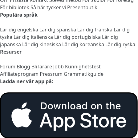
För bibliotek
Så här tycker vi
Presentbutik
Populära språk
Lär dig engelska
Lär dig spanska
Lär dig franska
Lär dig
tyska
Lär dig italienska
Lär dig portugisiska
Lär dig
japanska
Lär dig kinesiska
Lär dig koreanska
Lär dig ryska
Resurser
Forum
Blogg
Bli lärare
Jobb
Kunnighetstest
Affiliateprogram
Pressrum
Grammatikguide
Ladda ner vår app på: