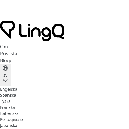
Om
Prislista
Blogg
sv
Engelska
Spanska
Tyska
Franska
Italienska
Portugisiska
Japanska