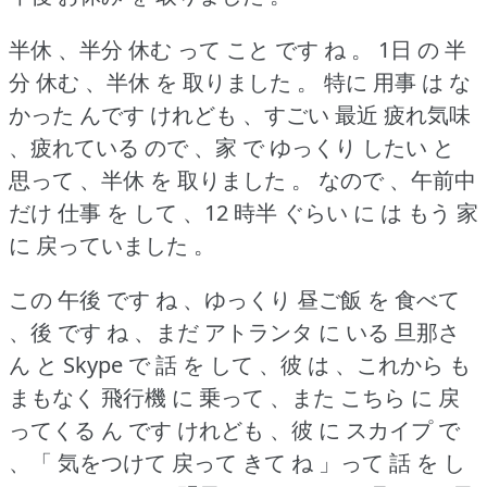
半休 、半分 休む って こと です ね 。
1日 の 半
分 休む 、半休 を 取りました 。
特に 用事 は な
かった んです けれども 、すごい 最近 疲れ気味
、疲れている ので 、家 で ゆっくり したい と
思って 、半休 を 取りました 。
なので 、午前中
だけ 仕事 を して 、12 時半 ぐらい に は もう 家
に 戻っていました 。
この 午後 です ね 、ゆっくり 昼ご飯 を 食べて
、後 です ね 、まだ アトランタ に いる 旦那さ
ん と Skype で 話 を して 、彼 は 、これから も
まもなく 飛行機 に 乗って 、また こちら に 戻
ってくる ん です けれども 、彼 に スカイプ で
、「 気をつけて 戻って きて ね 」って 話 を し