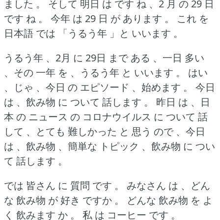
ました 。
そして 明日 は です ね 、2 月 の 29 日
です ね 。
今年 は 29 日 が あります 。
これ を
日本語 では 「うるう年 」と いいます 。
うるう年 、2月 に 29日 まで ある 、一日 多い
、その 一年 を 、うるう年 と いいます 。
はい
、じゃ 、今日 の エピソード 、始めます 。
今日
は 、飲み物 に ついて 話します 。
昨日 は 、日
本 の ニュース の コロナウイルス に ついて 話
して 、とても 難しかった と 思う ので 、今日
は 、飲み物 、簡単な トピック 、飲み物 に つい
て 話します 。
では 皆さん に 質問 です 。
みなさん は 、どん
な 飲み物 が 好き ですか 。
どんな 飲み物 を よ
く 飲みます か 。
私 は コーヒー です 。