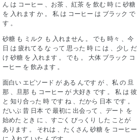
ん は コーヒー 、お茶 、紅茶 を 飲む 時 に 砂糖
を 入れます か 。
私 は コーヒー は ブラック で
す 。
砂糖 も ミルク も 入れません 。
でも 時々 、今
日 は 疲れてる な って 思った 時 に は 、少し だ
け 砂糖 を 入れます 。
でも 。
大体 ブラック コ
ーヒー を 飲みます 。
面白い エピソード が ある んです が 、私 の 旦
那 、旦那 も コーヒー が 大好き です 。
私 は 彼
と 知り合った 時 です ね 、だから 日本 です 。
だいぶ 昔 日本 で 最初に 出会って 、デート を
始めた とき に 、すごく びっくり した ことが
あります 。
それは 、たくさん 砂糖 を コーヒー
に 入れて いた んです 。