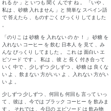
れる か 」と いつも 聞く んです ね 。
「いや 、
私は 、砂糖 入れません 」と 簡単な スペイン語
で 答えたら 、ものすごく びっくり してました
。
「のりこ は 砂糖 を 入れない の か ！ 」
砂糖 を
入れない コーヒー を 飲む 日本人 を 見て 、み
んな びっくり してました 。
これ は 面白い エ
ピソード です 。
私は 、彼 と 長く 付き合って
いく 中で 、少しずつ 少しずつ 、砂糖 は 良くな
い よ 、飲まない 方がいい よ 、入れない 方がい
い よ 。
少しずつ 少しずつ 、何回も 何回も 言って いっ
て 、彼は 、今では ブラック コーヒー を 飲みま
す 。
それでは 、今日の エピソード は 飲み物