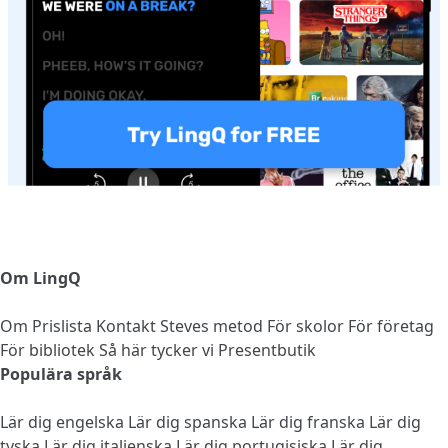
Om LingQ
Om
Prislista
Kontakt
Steves metod
För skolor
För företag
För bibliotek
Så här tycker vi
Presentbutik
Populära språk
Lär dig engelska
Lär dig spanska
Lär dig franska
Lär dig
tyska
Lär dig italienska
Lär dig portugisiska
Lär dig