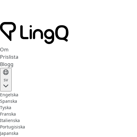
Om
Prislista
Blogg
sv
Engelska
Spanska
Tyska
Franska
Italienska
Portugisiska
Japanska