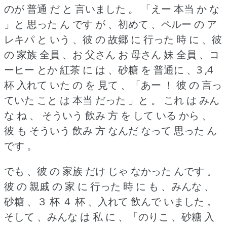
のが 普通 だ と 言いました 。
「えー 本当 か な
」と 思った ん です が 、初めて 、ペルー の ア
レキパ と いう 、彼 の 故郷 に 行った 時 に 、彼
の 家族 全員 、お 父さん お 母さん 妹 全員 、コ
ーヒー とか 紅茶 に は 、砂糖 を 普通に 、3 ,4
杯 入れて いた の を 見て 、「あー ！
彼 の 言っ
ていた こと は 本当 だった 」と 。
これ は みん
な ね 、 そういう 飲み 方 を して いる から 、
彼 も そういう 飲み 方 なんだ なって 思った ん
です 。
でも 、彼 の 家族 だけ じゃ なかった んです 。
彼 の 親戚 の 家 に 行った 時 に も 、みんな 、
砂糖 、３ 杯 ４ 杯 、入れて 飲んで いました 。
そして 、みんな は 私 に 、「のりこ 、砂糖 入