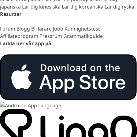
japanska
Lär dig kinesiska
Lär dig koreanska
Lär dig ryska
Resurser
Forum
Blogg
Bli lärare
Jobb
Kunnighetstest
Affiliateprogram
Pressrum
Grammatikguide
Ladda ner vår app på: