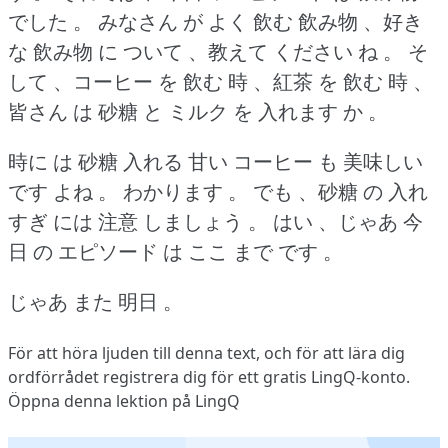
でした 。
みなさん が よく 飲む 飲み物 、好き
な 飲み物 に ついて 、教えて ください ね 。
そ
して 、コーヒー を 飲む 時 、紅茶 を 飲む 時 、
皆さん は 砂糖 と ミルク を 入れます か 。
時に は 砂糖 入れる 甘い コーヒー も 美味しい
です よね 。
わかります 。
でも 、砂糖 の 入れ
すぎ には 注意 しましょう 。
はい 、じゃあ 今
日 の エピソード は ここ まで です 。
じゃあ また 明日 。
För att höra ljuden till denna text, och för att lära dig
ordförrådet
registrera dig
för ett gratis LingQ-konto.
Öppna denna lektion på LingQ