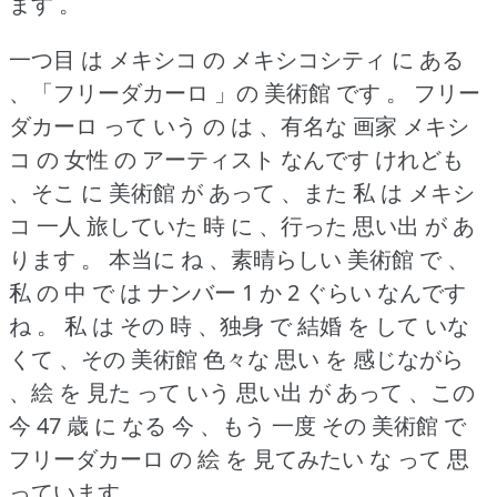
ます 。
一つ目 は メキシコ の メキシコシティ に ある
、「フリーダカーロ 」の 美術館 です 。
フリー
ダカーロ って いう の は 、有名な 画家 メキシ
コ の 女性 の アーティスト なんです けれども
、そこ に 美術館 が あって 、また 私 は メキシ
コ 一人 旅していた 時 に 、行った 思い出 が あ
ります 。
本当に ね 、素晴らしい 美術館 で 、
私 の 中 で は ナンバー 1 か 2 ぐらい なんです
ね 。
私 は その 時 、独身 で 結婚 を して いな
くて 、その 美術館 色々な 思い を 感じながら
、絵 を 見た って いう 思い出 が あって 、この
今 47 歳 に なる 今 、もう 一度 その 美術館 で
フリーダカーロ の 絵 を 見てみたい な って 思
っています 。