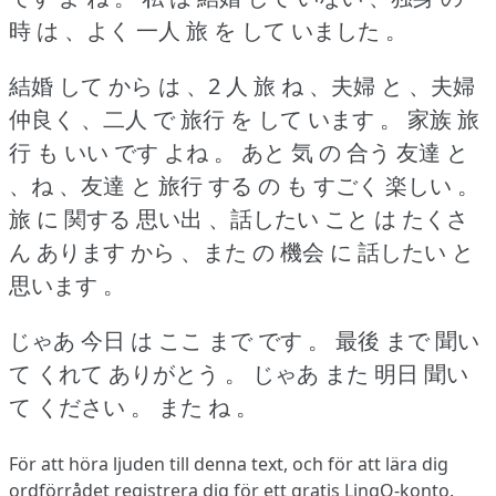
時 は 、よく 一人 旅 を して いました 。
結婚 して から は 、2 人 旅 ね 、夫婦 と 、夫婦
仲良く 、二人 で 旅行 を して います 。
家族 旅
行 も いい です よね 。
あと 気 の 合う 友達 と
、ね 、友達 と 旅行 する の も すごく 楽しい 。
旅 に 関する 思い出 、話したい こと は たくさ
ん あります から 、また の 機会 に 話したい と
思います 。
じゃあ 今日 は ここ まで です 。
最後 まで 聞い
て くれて ありがとう 。
じゃあ また 明日 聞い
て ください 。
また ね 。
För att höra ljuden till denna text, och för att lära dig
ordförrådet
registrera dig
för ett gratis LingQ-konto.