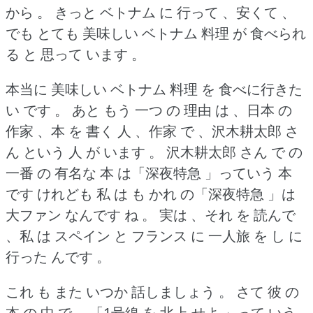
から 。
きっと ベトナム に 行って 、安くて 、
でも とても 美味しい ベトナム 料理 が 食べられ
る と 思って います 。
本当に 美味しい ベトナム 料理 を 食べに行きた
い です 。
あと もう 一つ の 理由 は 、日本 の
作家 、本 を 書く 人 、作家 で 、沢木耕太郎 さ
ん という 人 が います 。
沢木耕太郎 さん で の
一番 の 有名な 本 は「深夜特急 」っていう 本
です けれども 私 は も かれ の「深夜特急 」は
大ファン なんです ね 。
実は 、それ を 読んで
、私 は スペイン と フランス に 一人旅 を し に
行った んです 。
これ も また いつか 話しましょう 。
さて 彼 の
本 の 中 で 、「1号線 を 北上 せよ 」って いう