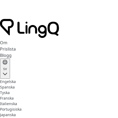
Om
Prislista
Blogg
sv
Engelska
Spanska
Tyska
Franska
Italienska
Portugisiska
Japanska