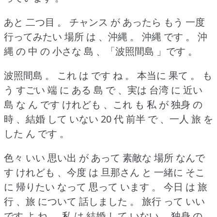
あと 二つ目 。
チャンス が あったら もう 一度
行ってみたい 場所 は 、沖縄 。
沖縄 です 。
沖
縄 の 中 の 小さな 島 、「波照間島 」です 。
波照間島 。
これ は です ね 。
本当に 果て 。
も
う すごい 端 に ある 島 で 、実は 台湾 に 近い
島 な ん です けれども 、これ も 私 が 独身 の
時 、結婚 して いない 20 代 前半 で 、一人 旅 を
した ん です 。
色々 いい 思い出 が あって 素敵な 場所 なんで
す けれども 、今度 は 旦那さん と 一緒に そこ
に 帰りたい なって 思って います 。
今日 は 旅
行 、旅 について 話しました 。
旅行 って いい
です よ ね 。
私 は 結婚 して いない 、独身 の