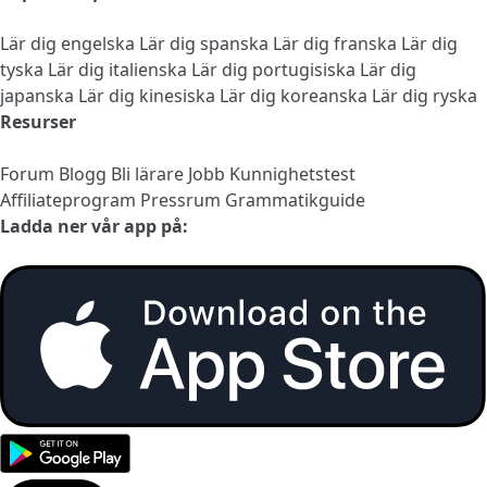
Lär dig engelska
Lär dig spanska
Lär dig franska
Lär dig
tyska
Lär dig italienska
Lär dig portugisiska
Lär dig
japanska
Lär dig kinesiska
Lär dig koreanska
Lär dig ryska
Resurser
Forum
Blogg
Bli lärare
Jobb
Kunnighetstest
Affiliateprogram
Pressrum
Grammatikguide
Ladda ner vår app på: