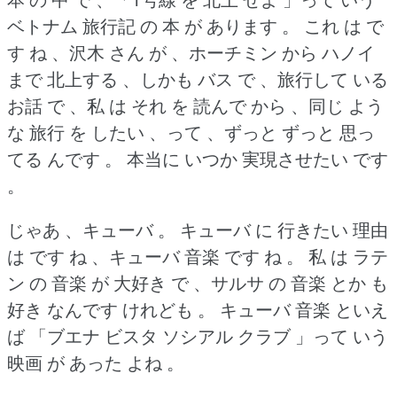
ベトナム 旅行記 の 本 が あります 。
これ は で
す ね 、沢木 さん が 、ホーチミン から ハノイ
まで 北上する 、しかも バス で 、旅行して いる
お話 で 、私 は それ を 読んで から 、同じ よう
な 旅行 を したい 、って 、ずっと ずっと 思っ
てる んです 。
本当に いつか 実現させたい です
。
じゃあ 、キューバ 。
キューバ に 行きたい 理由
は です ね 、キューバ 音楽 です ね 。
私 は ラテ
ン の 音楽 が 大好き で 、サルサ の 音楽 とか も
好き なんです けれども 。
キューバ 音楽 といえ
ば 「ブエナ ビスタ ソシアル クラブ 」って いう
映画 が あった よね 。