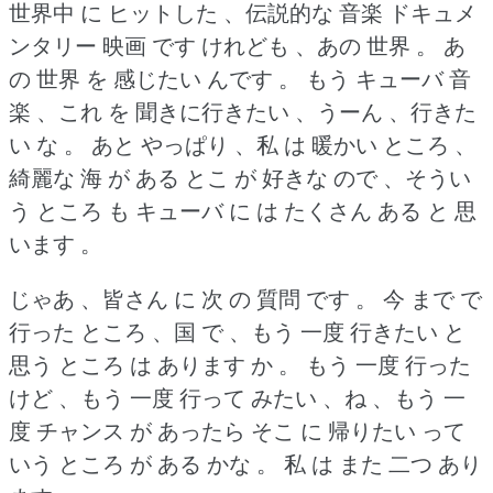
世界中 に ヒットした 、伝説的な 音楽 ドキュメ
ンタリー 映画 です けれども 、あの 世界 。
あ
の 世界 を 感じたい んです 。
もう キューバ 音
楽 、これ を 聞きに行きたい 、うーん 、行きた
い な 。
あと やっぱり 、私 は 暖かい ところ 、
綺麗な 海 が ある とこ が 好きな ので 、そうい
う ところ も キューバ に は たくさん ある と 思
います 。
じゃあ 、皆さん に 次 の 質問 です 。
今 まで で
行った ところ 、国 で 、もう 一度 行きたい と
思う ところ は あります か 。
もう 一度 行った
けど 、もう 一度 行って みたい 、ね 、もう 一
度 チャンス が あったら そこ に 帰りたい って
いう ところ が ある かな 。
私 は また 二つ あり