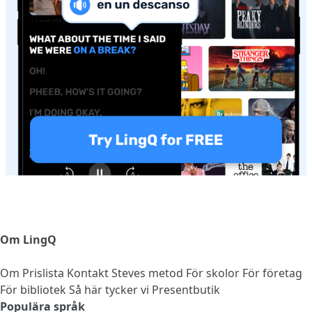
Om LingQ
Om
Prislista
Kontakt
Steves metod
För skolor
För företag
För bibliotek
Så här tycker vi
Presentbutik
Populära språk