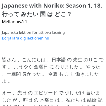
Japanese with Noriko: Season 1, 18.
行って みたい 国 は どこ？
Mellannivå 1
Japanska lektion för att öva läsning
Börja lära dig lektionen nu
皆さん 、こんにちは 、日本語 の 先生 のりこ で
す 。
ようやく 金曜日 に なりました 。
やった
、一週間 長かった 。
今週 も よく 働きました
よ 。
えー 、先日 の エピソード で 少し だけ 言いま
した が 、昨日 の 木曜日 は 、私たち は 結婚 記