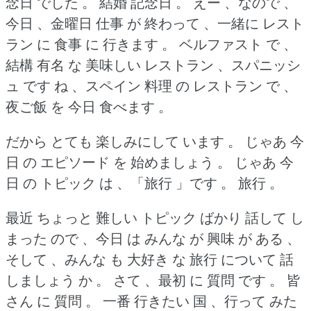
念日 でした 。
結婚 記念日 。
えー 、なので 、
今日 、金曜日 仕事 が 終わって 、一緒に レスト
ラン に 食事 に 行きます 。
ベルファスト で 、
結構 有名 な 美味しい レストラン 、スパニッシ
ュ です ね 、スペイン 料理 の レストラン で 、
夜ご飯 を 今日 食べます 。
だから とても 楽しみにして います 。
じゃあ 今
日 の エピソード を 始めましょう 。
じゃあ 今
日 の トピック は 、「旅行 」です 。
旅行 。
最近 ちょっと 難しい トピック ばかり 話して し
まった ので 、今日 は みんな が 興味 が ある 、
そして 、みんな も 大好き な 旅行 について 話
しましょう か 。
さて 、最初 に 質問 です 。
皆
さん に 質問 。
一番 行きたい 国 、行って みた