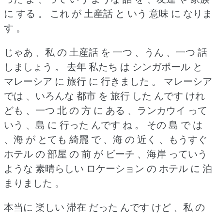
に する 。
これ が 土産話 と いう 意味 に なりま
す 。
じゃあ 、私 の 土産話 を 一つ 、うん 、一つ 話
しましょう 。
去年 私たち は シンガポール と
マレーシア に 旅行 に 行きました 。
マレーシア
では 、いろんな 都市 を 旅行 した んです けれ
ども 、一つ 北 の 方 に ある 、ランカウイ って
いう 、島 に 行った んです ね 。
その 島 で は
、海 が とても 綺麗 で 、海 の 近く 、もうすぐ
ホテル の 部屋 の 前 が ビーチ 、海岸 っていう
ような 素晴らしい ロケーション の ホテル に 泊
まりました 。
本当に 楽しい 滞在 だった んです けど 、私 の