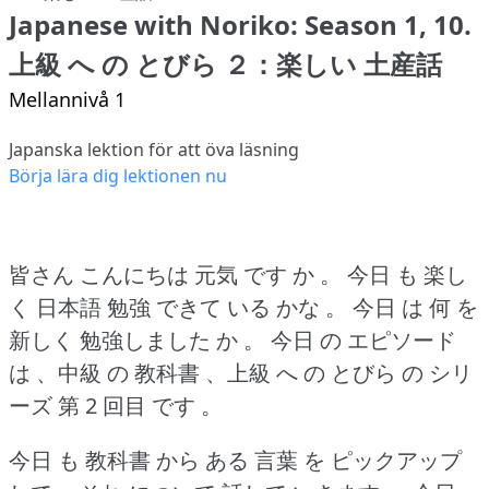
Japanese with Noriko: Season 1, 10.
上級 へ の とびら ２：楽しい 土産話
Mellannivå 1
Japanska lektion för att öva läsning
Börja lära dig lektionen nu
皆さん こんにちは 元気 です か 。
今日 も 楽し
く 日本語 勉強 できて いる かな 。
今日 は 何 を
新しく 勉強しました か 。
今日 の エピソード
は 、中級 の 教科書 、上級 へ の とびら の シリ
ーズ 第 2 回目 です 。
今日 も 教科書 から ある 言葉 を ピックアップ