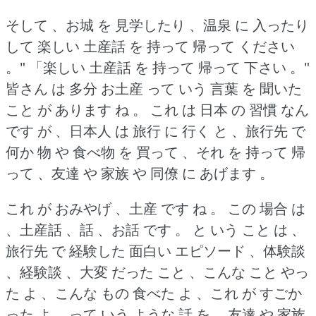
そして 、お城 を 見学したり 、温泉 に 入ったり
して 楽しい 土産話 を 持って 帰って ください
。"
「楽しい 土産話 を 持って 帰って 下さい 。"
皆さん は 多分 お土産 って いう 言葉 を 聞いた
こと が あります ね 。
これ は 日本 の 習慣 なん
です が 、日本人 は 旅行 に 行く と 、旅行先 で
何か 物 や 食べ物 を 買って 、それ を 持って 帰
って 、友達 や 家族 や 同僚 に あげます 。
これ が おみやげ 、土産 です ね 。
この 場合 は
、土産話 、話 、お話 です 。
と いう こと は 、
旅行先 で 経験した 面白い エピソード 、体験談
、経験談 、大変 だった こと 、こんな こと やっ
た よ 、こんな もの 食べた よ 、これ が すごか
った よ 、って いう ような 話 を 、友達 や 家族