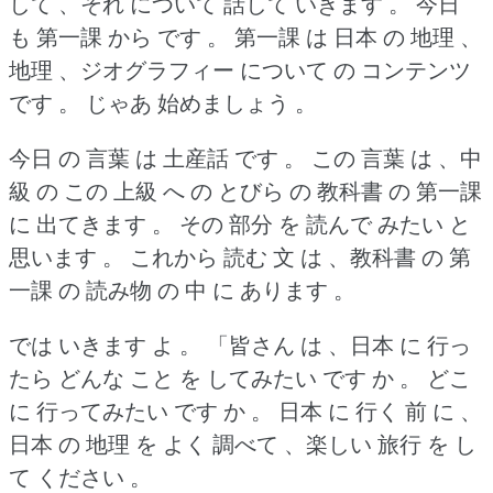
して 、それ について 話して いきます 。
今日
も 第一課 から です 。
第一課 は 日本 の 地理 、
地理 、ジオグラフィー について の コンテンツ
です 。
じゃあ 始めましょう 。
今日 の 言葉 は 土産話 です 。
この 言葉 は 、中
級 の この 上級 へ の とびら の 教科書 の 第一課
に 出てきます 。
その 部分 を 読んで みたい と
思います 。
これから 読む 文 は 、教科書 の 第
一課 の 読み物 の 中 に あります 。
では いきます よ 。
「皆さん は 、日本 に 行っ
たら どんな こと を してみたい です か 。
どこ
に 行ってみたい です か 。
日本 に 行く 前 に 、
日本 の 地理 を よく 調べて 、楽しい 旅行 を し
て ください 。