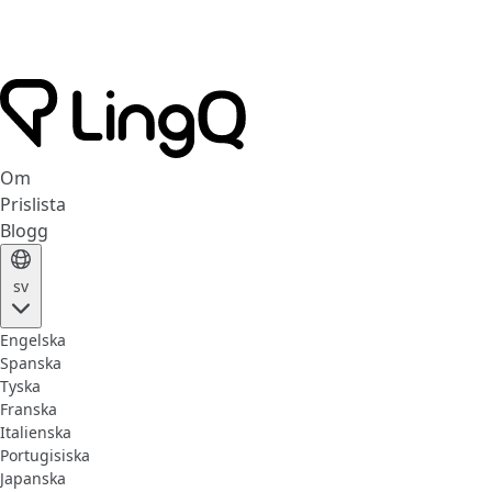
Om
Prislista
Blogg
sv
Engelska
Spanska
Tyska
Franska
Italienska
Portugisiska
Japanska