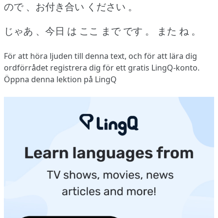
ので 、お付き合い ください 。
じゃあ 、今日 は ここ まで です 。
また ね 。
För att höra ljuden till denna text, och för att lära dig
ordförrådet
registrera dig
för ett gratis LingQ-konto.
Öppna denna lektion på LingQ