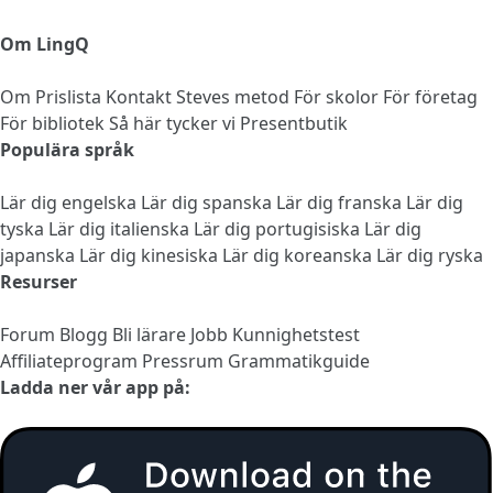
Om LingQ
Om
Prislista
Kontakt
Steves metod
För skolor
För företag
För bibliotek
Så här tycker vi
Presentbutik
Populära språk
Lär dig engelska
Lär dig spanska
Lär dig franska
Lär dig
tyska
Lär dig italienska
Lär dig portugisiska
Lär dig
japanska
Lär dig kinesiska
Lär dig koreanska
Lär dig ryska
Resurser
Forum
Blogg
Bli lärare
Jobb
Kunnighetstest
Affiliateprogram
Pressrum
Grammatikguide
Ladda ner vår app på: