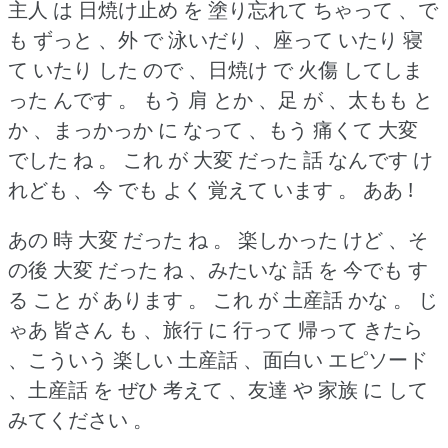
主人 は 日焼け止め を 塗り忘れて ちゃって 、で
も ずっと 、外 で 泳いだり 、座って いたり 寝
て いたり した ので 、日焼け で 火傷 してしま
った んです 。
もう 肩 とか 、足 が 、太もも と
か 、まっかっか に なって 、もう 痛くて 大変
でした ね 。
これ が 大変 だった 話 なんです け
れども 、今 でも よく 覚えて います 。
ああ !
あの 時 大変 だった ね 。
楽しかった けど 、そ
の後 大変 だった ね 、みたいな 話 を 今でも す
る こと が あります 。
これ が 土産話 かな 。
じ
ゃあ 皆さん も 、旅行 に 行って 帰って きたら
、こういう 楽しい 土産話 、面白い エピソード
、土産話 を ぜひ 考えて 、友達 や 家族 に して
みてください 。