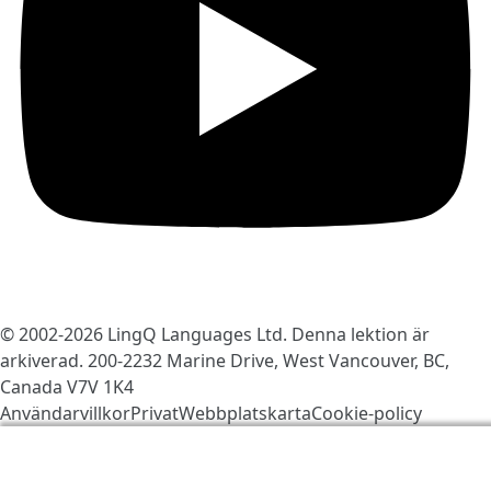
© 2002-2026
LingQ Languages Ltd.
Denna lektion är
arkiverad. 200-2232 Marine Drive, West Vancouver, BC,
Canada
V7V 1K4
Användarvillkor
Privat
Webbplatskarta
Cookie-policy
Vi använder kakor för att göra LingQ bättre. Genom att
besöka sajten, godkänner du vår
cookie-policy
.