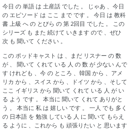
今日 の 単語 は 土産話 でした 。
じゃあ 、今日
の エピソード は ここ まで です 。
今日 は 教科
書 上級 へ の とびら の 第 2回目 でした 。
この
シリーズ も また 続けて いきます ので 、ぜひ
次 も 聞いて ください 。
この ポッドキャスト は 、まだ リスナー の 数
が 、 聞いて くれて いる 人 の 数 が 少ない んで
す けれども 、今 の ところ 、韓国 から 、アメ
リカ から 、スイス から 、ドイツ から 、そして
ここ イギリス から 聞いて くれて いる 人 が い
る よう です 。
本当に 聞いて くれて ありがと
う 。
本当に 私 は 嬉しい です 。
一人 でも 多く
の 日本語 を 勉強 している 人 に 聞いて もらえ
る ように 、これから も 頑張りたい と 思います