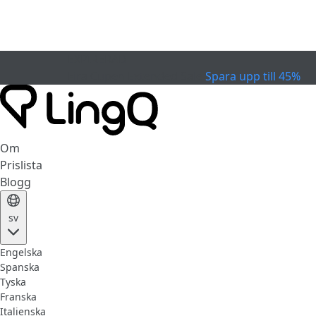
EXPIRERAD
Fira Cupen
Extended Sale
Spara upp till 45%
Om
Prislista
Blogg
sv
Engelska
Spanska
Tyska
Franska
Italienska