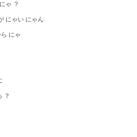
にゃ ？
 が にゃい にゃん
から にゃ
に
ろ ？