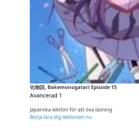
化物語, Bakemonogatari Episode 15
Avancerad 1
Japanska lektion för att öva läsning
Börja lära dig lektionen nu