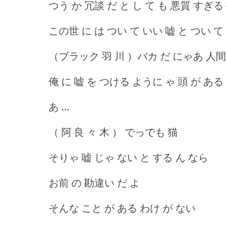
つう か 冗談 だ と し て も 悪質 すぎる
この世 に は つい て いい 嘘 と つい て 
（ブラック 羽 川 ）バカ だ にゃあ 人間
俺 に 嘘 を つける ように ゃ 頭 が ある 
あ …
（ 阿 良 々 木 ） でっでも 猫
そりゃ 嘘 じゃ ない と する ん なら
お前 の 勘違い だ よ
そんな こと が ある わけ が ない