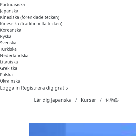
Portugisiska
Japanska
Kinesiska (förenklade tecken)
Kinesiska (traditionella tecken)
Koreanska
Ryska
Svenska
Turkiska
Nederländska
Litauiska
Grekiska
Polska
Ukrainska
Logga in
Registrera dig gratis
Lär dig Japanska
Kurser
化物語