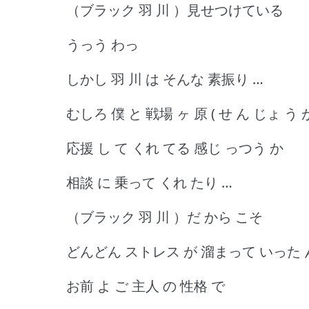
（ブラック 羽 川 ）見せつけている
うっう わっ
しかし 羽 川 は そんな 素振り …
むしろ 僕 と 戦場 ヶ 原 ( せ ん じょ う 
応援 し て くれ てる 感じ っつう か
相談 に 乗って くれ たり …
（ブラック 羽 川 ）だ から こそ
どんどん ストレス が 溜まって いった 
お前 よ ご 主人 の 性格 で