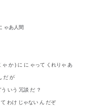
 に ゃあ人間
に ゃ か ) に に ゃって くれりゃ あ
 だ が
 どう いう 冗談 だ ？
って わけ じゃない ん だぞ