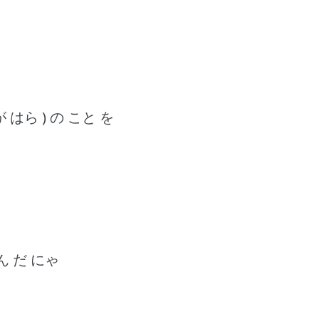
が はら ) の こと を
ん だ にゃ