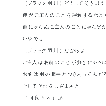
（ブラック 羽 川 ）どうして そう 思う 
俺 が ご主人 の こと を 誤解 する わけ
他 にゃら ぬ ご主人 の こと にゃんだ 
いや でも …
（ブラック 羽 川 ）だ から よ
ご主人 は お前 の こと が 好き にゃ の
お前 は 別 の 相手 と つきあって ん だ
そして それ を まざまざ と
（ 阿 良 々 木 ） あ …