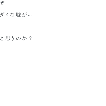
 ぞ
ダメ な 嘘 が …
と 思う の か ？