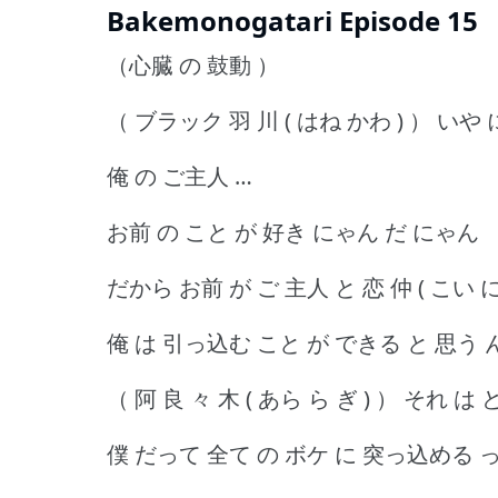
Bakemonogatari Episode 15
（心臓 の 鼓動 ）
（ ブラック 羽 川 ( はね かわ ) ） いや
俺 の ご主人 …
お前 の こと が 好き にゃん だ にゃん
だから お前 が ご 主人 と 恋 仲 ( こい 
俺 は 引っ込む こと が できる と 思う ん
（ 阿 良 々 木 ( あら ら ぎ ) ） それ は
僕 だって 全て の ボケ に 突っ込める 