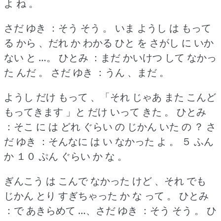
よ ね 。
さだ ゆき ：そう そう 。
いま ようし は もって
る から 、だれ か わかる ひと を さがし に いか
ない と …。
ひとみ ：まだ かいけつ して なかっ
た んだ 。
さだ ゆき ：うん 、まだ 。
ようし だけ もって 、「それ じゃあ また こんど
もってきます 」と だけ いって きた 。
ひとみ
：そこ に は どれ ぐらい の じかん いた の ？
さ
だ ゆき ：そんなに は い なかった よ 。
５ ふん
か １０ ぷん ぐらい か な 。
ぎんこう は こんで なかった けど 、それ でも
じかん とり すぎちゃった か な って 。
ひとみ
：で あきらめて …、さだ ゆき ：そう そう 。
ひ