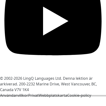
© 2002-2026
LingQ Languages Ltd.
Denna lektion är
arkiverad. 200-2232 Marine Drive, West Vancouver, BC,
Canada
V7V 1K4
Användarvillkor
Privat
Webbplatskarta
Cookie-policy
Vi använder kakor för att göra LingQ bättre. Genom att