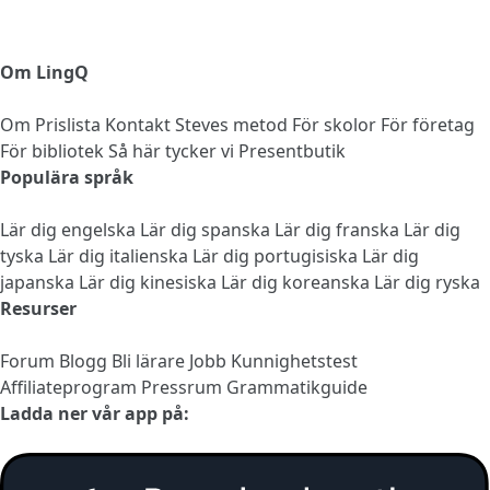
Om LingQ
Om
Prislista
Kontakt
Steves metod
För skolor
För företag
För bibliotek
Så här tycker vi
Presentbutik
Populära språk
Lär dig engelska
Lär dig spanska
Lär dig franska
Lär dig
tyska
Lär dig italienska
Lär dig portugisiska
Lär dig
japanska
Lär dig kinesiska
Lär dig koreanska
Lär dig ryska
Resurser
Forum
Blogg
Bli lärare
Jobb
Kunnighetstest
Affiliateprogram
Pressrum
Grammatikguide
Ladda ner vår app på: