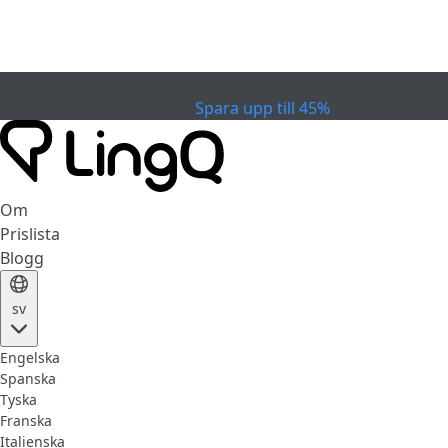
EXPIRERAD
Fira Cupen
Extended Sale
Spara upp till 45%
Om
Prislista
Blogg
sv
Engelska
Spanska
Tyska
Franska
Italienska