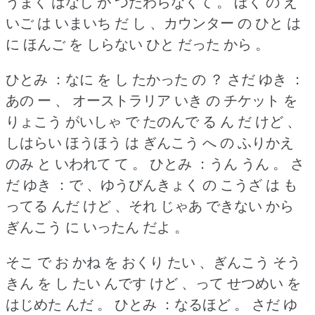
うまく はなし が つたわらなくて 。
ぼく の え
いご は いまいち だ し 、カウンター の ひと は
に ほんご を しらない ひと だった から 。
ひとみ ：なに を し たかった の ？
さだ ゆき ：
あの ー 、 オーストラリア いき の チケット を
りょこう がいしゃ で たのんで る ん だ けど 、
しはらい ほうほう は ぎんこう へ の ふりかえ
のみ と いわれて て 。
ひとみ ：うん うん 。
さ
だ ゆき ：で 、ゆうびんきょく の こうざ は も
ってる んだ けど 、それ じゃあ できない から
ぎんこう に いったん だよ 。
そこ で お かね を おくり たい 、ぎんこう そう
きん を し たい んです けど 、って せつめい を
はじめた んだ 。
ひとみ ：なるほど 。
さだ ゆ