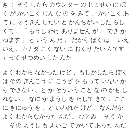
き ： そう したら カウンター の じょせい は ぼ
く が がいこく じん な の を みて 、 がいこく あ
て に そうきん したい と かんちがい した らし
くて 、「 もうし わけ ありません が 、 でき か
ねます 」 と いう ん だ 。
だから ぼく は 「いえ
いえ 、カナダ こく ない に おくり たい んです
」って せつめい した んだ 。
よく わから なかった けど 、もしかしたら ぼく
は その ぎんこう に こうざ を もって いない か
ら できない 、と か そういう こと な の かも し
れない 。
なに か ようし を だして きて 、ここ
に きにゅう を 、と いわれた けど 、なんだか
よく わからなかった んだ 。
ひとみ ：そう か
。
その ようし も えいご で かいて あった んだ