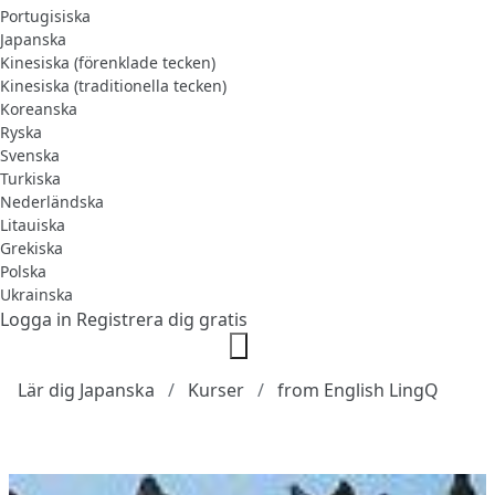
Portugisiska
Japanska
Kinesiska (förenklade tecken)
Kinesiska (traditionella tecken)
Koreanska
Ryska
Svenska
Turkiska
Nederländska
Litauiska
Grekiska
Polska
Ukrainska
Logga in
Registrera dig gratis
Lär dig Japanska
Kurser
from English LingQ