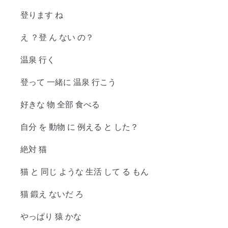
登ります ね
え ？登 ん ない の？
温泉 行く
登って 一緒に 温泉 行こう
好きな 物 全部 食べる
自分 を 動物 に 例える と した？
絶対 猫
猫 と 同じ ような 生活 して る もん
猫 鍛え ないだ ろ
やっぱり 猿 かな