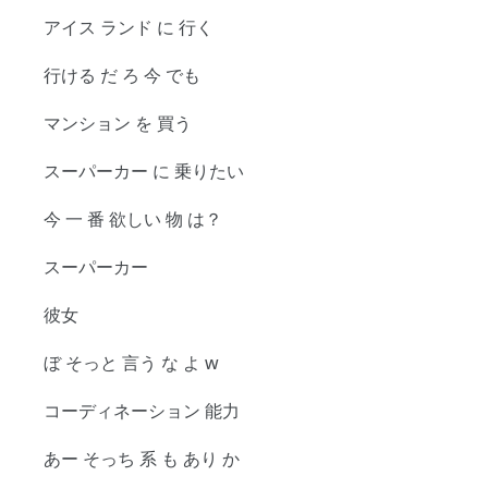
アイス ランド に 行く
行ける だ ろ 今 でも
マンション を 買う
スーパーカー に 乗りたい
今 一 番 欲しい 物 は？
スーパーカー
彼女
ぼ そっと 言う な よ w
コーディネーション 能力
あー そっち 系 も あり か