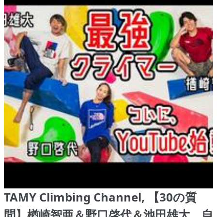
TAMY Climbing Channel, 【30の質
問】楢崎智亜＆野口啓代＆池田雄大、自