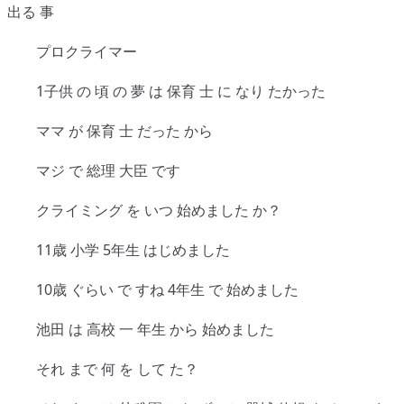
出る 事
プロクライマー
1子供 の 頃 の 夢 は 保育 士 に なり たかった
ママ が 保育 士 だった から
マジ で 総理 大臣 です
クライミング を いつ 始めました か？
11歳 小学 5年生 はじめました
10歳 ぐらい で すね 4年生 で 始めました
池田 は 高校 一 年生 から 始めました
それ まで 何 を して た？