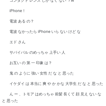
コンタクト レンズ しか なく ない ？w
iPhone！
電波 ある の？
電波 なかったら iPhone いら ない けど な
エド さん
サバイバル のめっちゃ 上手い 人
お互い の 第 一 印象 は？
鬼 の ように 強い 女性 だ な と 思った
イケダイ は 本当に 爽 や か かな 大学生 だ な と 思った
ん ー 、トモア はめっちゃ 前髪 長くて 顔 見え ない な
と 思った