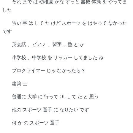
それ まで は 幼稚園 かな ずっと 器械 体操 を やってま
した
習い 事 は して た けど スポーツ を はやって なかった
です
英会話 、ピアノ 、習字 、塾 と か
小学校 、中学校 を サッカー してました ね
プロクライマー じゃ なかったら？
建築 士
普通に 大学 に 行って OL して た と 思う
他の スポーツ 選手 に なりたい です
何 か の スポーツ 選手