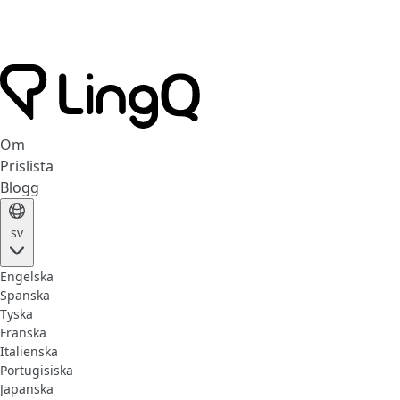
Om
Prislista
Blogg
sv
Engelska
Spanska
Tyska
Franska
Italienska
Portugisiska
Japanska