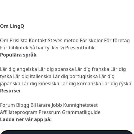
Om LingQ
Om
Prislista
Kontakt
Steves metod
För skolor
För företag
För bibliotek
Så här tycker vi
Presentbutik
Populära språk
Lär dig engelska
Lär dig spanska
Lär dig franska
Lär dig
tyska
Lär dig italienska
Lär dig portugisiska
Lär dig
japanska
Lär dig kinesiska
Lär dig koreanska
Lär dig ryska
Resurser
Forum
Blogg
Bli lärare
Jobb
Kunnighetstest
Affiliateprogram
Pressrum
Grammatikguide
Ladda ner vår app på: