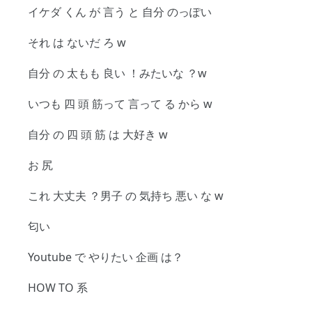
イケダ くん が 言う と 自分 のっぽい
それ は ないだ ろ w
自分 の 太もも 良い ！みたいな ？w
いつも 四 頭 筋って 言って る から w
自分 の 四 頭 筋 は 大好き w
お 尻
これ 大丈夫 ？男子 の 気持ち 悪い な w
匂い
Youtube で やりたい 企画 は？
HOW TO 系