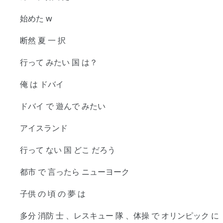
始めた w
断然 夏 一 択
行って みたい 国 は？
俺 は ドバイ
ドバイ で 遊んで みたい
アイスランド
行って ない 国 どこ だろう
都市 で 言ったら ニューヨーク
子供 の 頃 の 夢 は
多分 消防 士 、レスキュー 隊 、体操 で オリンピック に