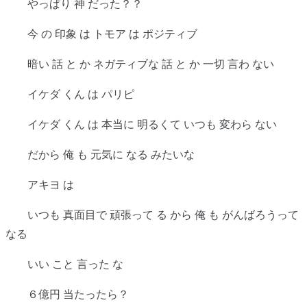
やっぱり 神 だった？？
今 の 印象 は トモア は ポジティブ
暗い 話 と か ネガティブな 話 と か 一切 言わ ない
イケダ くん は パリピ
イケダ くん は 本当に 明るくて いつも 変わら ない
だから 俺 も 元気に なる みたいな
アキヨ は
いつも 真面目で 頑張って る から 俺 も がんばろうって
なる
いい こと 言った な
６億円 当たったら？