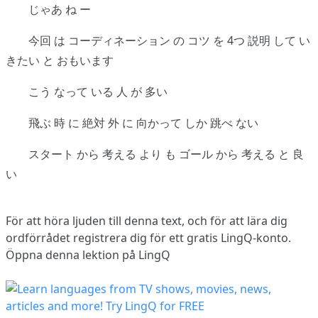
じゃあ ね ー
今回 は コーディネーション の コツ を 4つ 説明 して い
きたい と おもいます
こう なって いる 人 が 多い
飛ぶ 時 に 絶対 外 に 向かって しか 跳べ ない
スタート から 考える より も ゴール から 考える と 良
い
För att höra ljuden till denna text, och för att lära dig
ordförrådet
registrera dig
för ett gratis LingQ-konto.
Öppna denna lektion på LingQ