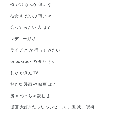
俺 だけ なんか 薄い な
彼女 も だいぶ 薄い w
会って みたい 人 は？
レディーガガ
ライブ と か 行って みたい
oneokrock の タカ さん
しゃ かきん TV
好きな 漫画 や 映画 は？
漫画 めっちゃ 読む よ
漫画 大好きだった ワンピース 、鬼 滅 、呪術