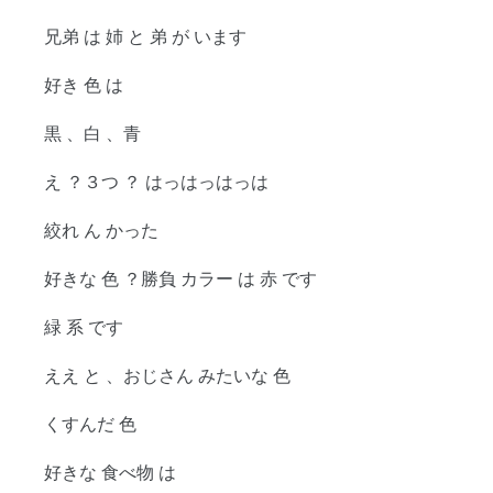
兄弟 は 姉 と 弟 が います
好き 色 は
黒 、白 、青
え ？３つ ？ はっはっはっは
絞れ ん かった
好きな 色 ？勝負 カラー は 赤 です
緑 系 です
ええ と 、おじさん みたいな 色
くすんだ 色
好きな 食べ物 は