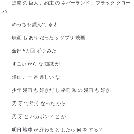
進撃 の 巨人 、約束 の ネバーランド 、ブラック クロー
バー
めっちゃ 読んで る わ
映画 も あり だったら ジブリ 映画
全部 5万回 ずつ みた
すごい から な 知識 が
漫画 、一 番 難しい な
少年 漫画 も 好きだ し 格闘 系 の 漫画 も 好き
刃 牙 で 強く なった から
刃 牙 と バカボンド と か
明日 地球 が 終わる と したら 何 を する？