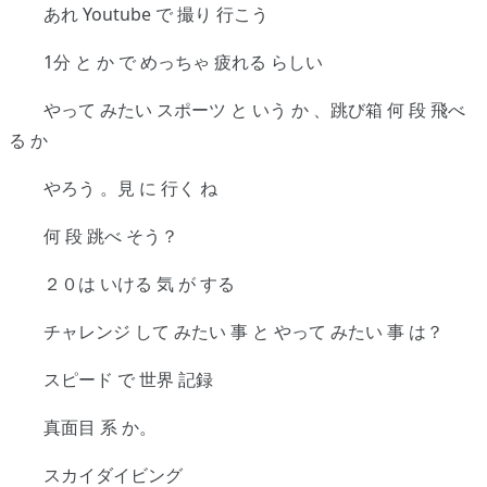
あれ Youtube で 撮り 行こう
1分 と か で めっちゃ 疲れる らしい
やって みたい スポーツ と いう か 、跳び箱 何 段 飛べ
る か
やろう 。見 に 行く ね
何 段 跳べ そう？
２０は いける 気 が する
チャレンジ して みたい 事 と やって みたい 事 は？
スピード で 世界 記録
真面目 系 か。
スカイダイビング