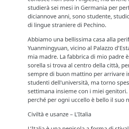
studierà sei mesi in Germania per perf
diciannove anni, sono studente, studio l
di lingue straniere di Pechino.
Abbiamo una bellissima casa alla perif
Yuanmingyuan, vicino al Palazzo d'Esta
mia madre.
La fabbrica di mio padre è 
sorella si trova al centro della città, p
sempre di buon mattino per arrivare in
studenti dell'università, ma torno spes
settimana insieme con i miei genitori.
perché per ogni uccello è bello il suo n
Civiltà e usanze – L'Italia
L'Italia è una penisola a forma di stiva