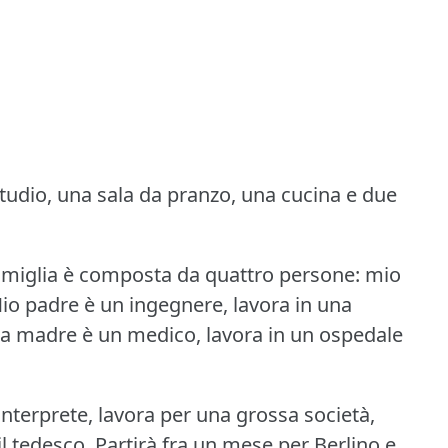
udio, una sala da pranzo, una cucina e due
amiglia è composta da quattro persone: mio
io padre è un ingegnere, lavora in una
a madre è un medico, lavora in un ospedale
interprete, lavora per una grossa società,
l tedesco.
Partirà fra un mese per Berlino e