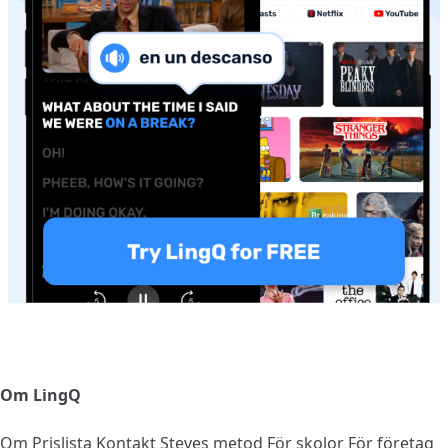
Om LingQ
Om
Prislista
Kontakt
Steves metod
För skolor
För företag