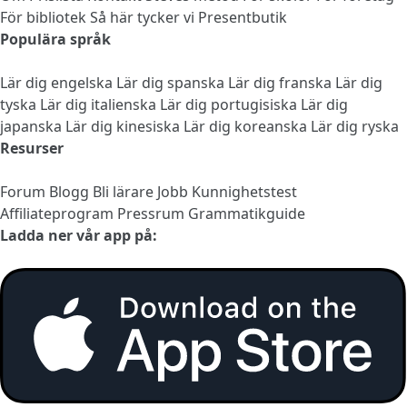
För bibliotek
Så här tycker vi
Presentbutik
Populära språk
Lär dig engelska
Lär dig spanska
Lär dig franska
Lär dig
tyska
Lär dig italienska
Lär dig portugisiska
Lär dig
japanska
Lär dig kinesiska
Lär dig koreanska
Lär dig ryska
Resurser
Forum
Blogg
Bli lärare
Jobb
Kunnighetstest
Affiliateprogram
Pressrum
Grammatikguide
Ladda ner vår app på: