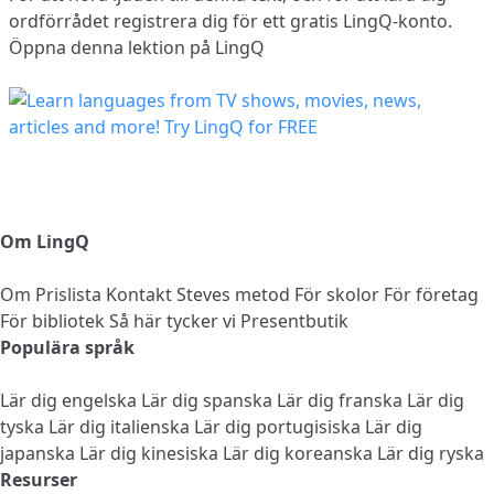
ordförrådet
registrera dig
för ett gratis LingQ-konto.
Öppna denna lektion på LingQ
Om LingQ
Om
Prislista
Kontakt
Steves metod
För skolor
För företag
För bibliotek
Så här tycker vi
Presentbutik
Populära språk
Lär dig engelska
Lär dig spanska
Lär dig franska
Lär dig
tyska
Lär dig italienska
Lär dig portugisiska
Lär dig
japanska
Lär dig kinesiska
Lär dig koreanska
Lär dig ryska
Resurser