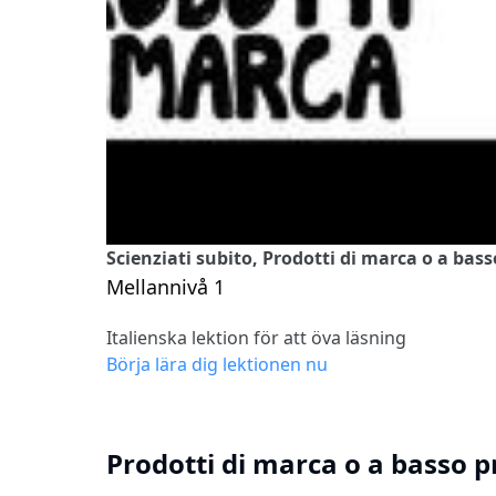
Scienziati subito, Prodotti di marca o a bas
Mellannivå 1
Italienska lektion för att öva läsning
Börja lära dig lektionen nu
Prodotti di marca o a basso p