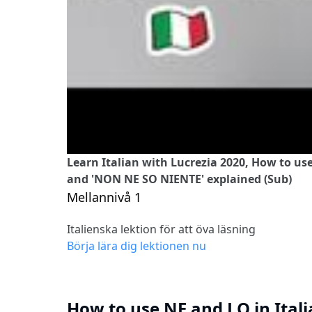
Learn Italian with Lucrezia 2020, How to use
and 'NON NE SO NIENTE' explained (Sub)
Mellannivå 1
Italienska lektion för att öva läsning
Börja lära dig lektionen nu
How to use NE and LO in Itali