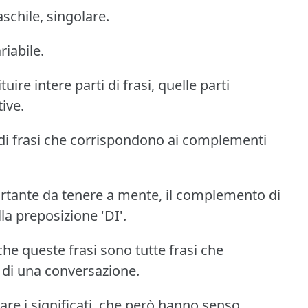
schile, singolare.
riabile.
uire intere parti di frasi, quelle parti
ive.
i di frasi che corrispondono ai complementi
tante da tenere a mente, il complemento di
la preposizione 'DI'.
che queste frasi sono tutte frasi che
di una conversazione.
re i significati, che però hanno senso