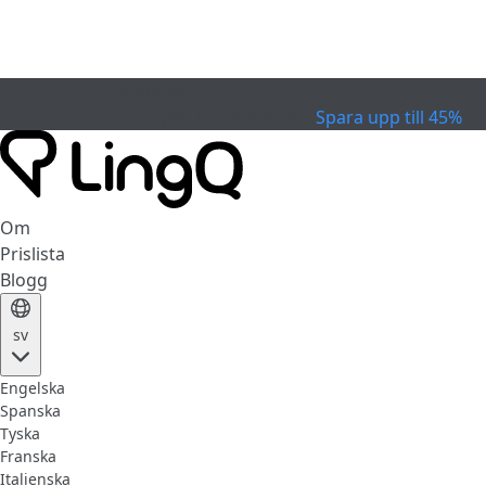
EXPIRERAD
Fira Cupen
Extended Sale
Spara upp till 45%
Om
Prislista
Blogg
sv
Engelska
Spanska
Tyska
Franska
Italienska