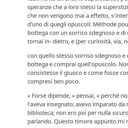
speranze che a loro stessi la supersti
che non vengono mai a effetto, s'inte
d'uno di quegli opuscoli: Méthode pour 
bottega con un sorriso sdegnoso e di
tornai in- dietro, e (per curiosità, via, 
con quello stesso sorriso sdegnoso e d
bottega e comprai quell'opuscolo.
Non
consistesse il giuoco e come fosse c
compresi ben poco.
« Forse dipende, » pensai, « perché non
l'aveva insegnato; avevo imparato da 
biblioteca; non ero poi per nulla sicur
parlando.
Questo timore appunto mi r