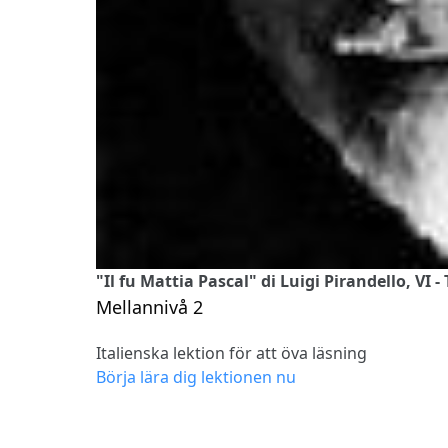
"Il fu Mattia Pascal" di Luigi Pirandello, VI - 
Mellannivå 2
Italienska lektion för att öva läsning
Börja lära dig lektionen nu