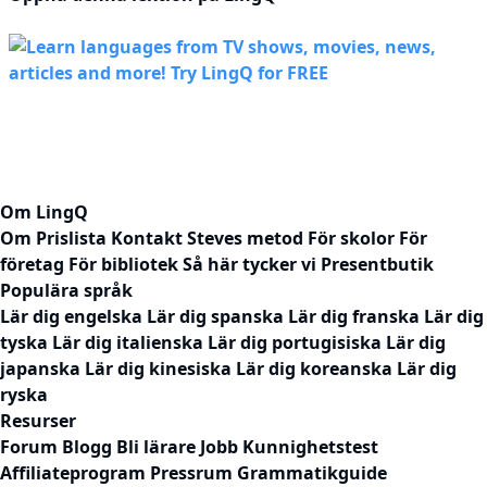
Om LingQ
Om
Prislista
Kontakt
Steves metod
För skolor
För
företag
För bibliotek
Så här tycker vi
Presentbutik
Populära språk
Lär dig engelska
Lär dig spanska
Lär dig franska
Lär dig
tyska
Lär dig italienska
Lär dig portugisiska
Lär dig
japanska
Lär dig kinesiska
Lär dig koreanska
Lär dig
ryska
Resurser
Forum
Blogg
Bli lärare
Jobb
Kunnighetstest
Affiliateprogram
Pressrum
Grammatikguide