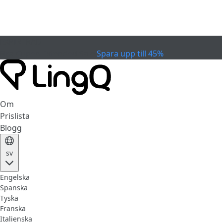
EXPIRERAD
Fira Cupen
Extended Sale
Spara upp till 45%
Om
Prislista
Blogg
sv
Engelska
Spanska
Tyska
Franska
Italienska