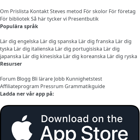
Om
Prislista
Kontakt
Steves metod
För skolor
För företag
För bibliotek
Så här tycker vi
Presentbutik
Populära språk
Lär dig engelska
Lär dig spanska
Lär dig franska
Lär dig
tyska
Lär dig italienska
Lär dig portugisiska
Lär dig
japanska
Lär dig kinesiska
Lär dig koreanska
Lär dig ryska
Resurser
Forum
Blogg
Bli lärare
Jobb
Kunnighetstest
Affiliateprogram
Pressrum
Grammatikguide
Ladda ner vår app på: