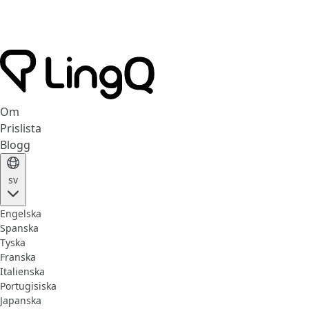
Om
Prislista
Blogg
sv
Engelska
Spanska
Tyska
Franska
Italienska
Portugisiska
Japanska