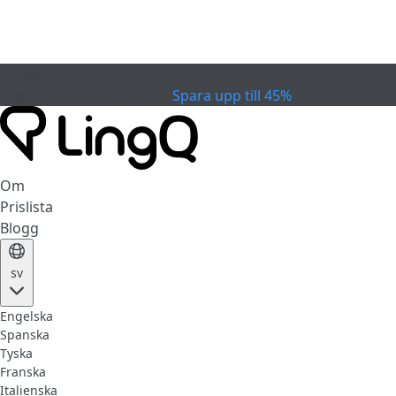
EXPIRERAD
Fira Cupen
Extended Sale
Spara upp till 45%
Om
Prislista
Blogg
sv
Engelska
Spanska
Tyska
Franska
Italienska