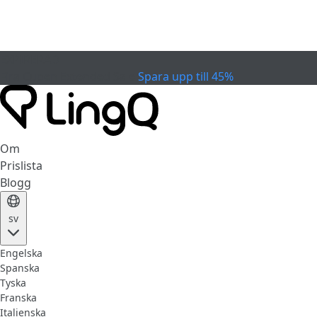
EXPIRERAD
Fira Cupen
Extended Sale
Spara upp till 45%
Om
Prislista
Blogg
sv
Engelska
Spanska
Tyska
Franska
Italienska