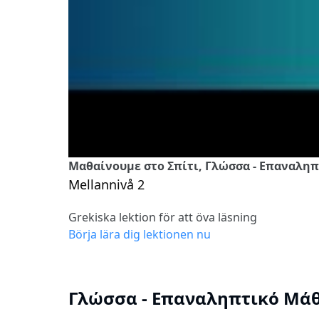
Μαθαίνουμε στο Σπίτι, Γλώσσα - Επαναληπτι
Mellannivå 2
Grekiska lektion för att öva läsning
Börja lära dig lektionen nu
Γλώσσα - Επαναληπτικό Μάθημα