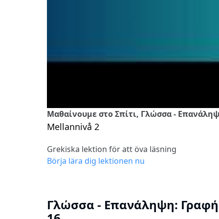
Μαθαίνουμε στο Σπίτι, Γλώσσα - Επανάληψ
Mellannivå 2
Grekiska lektion för att öva läsning
Börja lära dig lektionen nu
Γλώσσα - Επανάληψη: Γραφή 
16