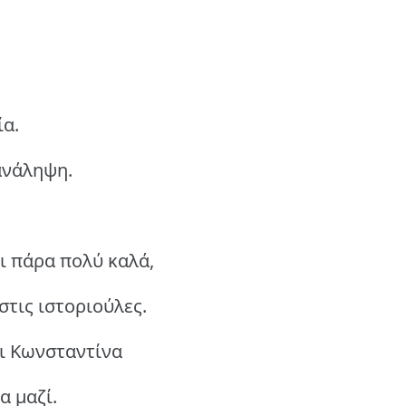
ία.
ανάληψη.
ι πάρα πολύ καλά,
στις ιστοριούλες.
αι Κωνσταντίνα
α μαζί.