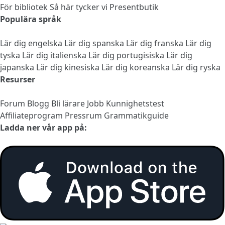
För bibliotek
Så här tycker vi
Presentbutik
Populära språk
Lär dig engelska
Lär dig spanska
Lär dig franska
Lär dig
tyska
Lär dig italienska
Lär dig portugisiska
Lär dig
japanska
Lär dig kinesiska
Lär dig koreanska
Lär dig ryska
Resurser
Forum
Blogg
Bli lärare
Jobb
Kunnighetstest
Affiliateprogram
Pressrum
Grammatikguide
Ladda ner vår app på: