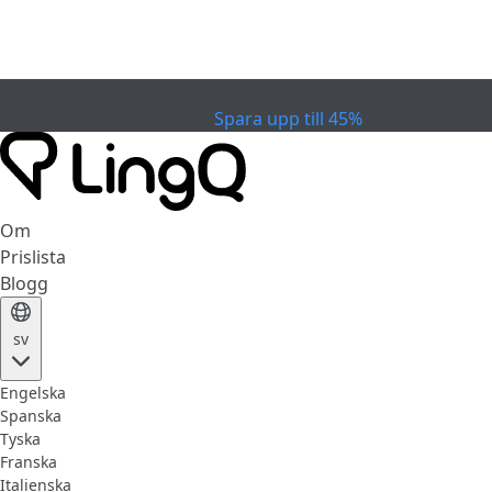
EXPIRERAD
Fira Cupen
Extended Sale
Spara upp till 45%
Om
Prislista
Blogg
sv
Engelska
Spanska
Tyska
Franska
Italienska