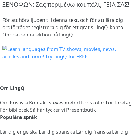
ΞΕΝΟΦΩΝ: Σας περιμένω και πάλι, ΓΕΙΑ ΣΑΣ!
För att höra ljuden till denna text, och för att lära dig
ordförrådet
registrera dig
för ett gratis LingQ-konto.
Öppna denna lektion på LingQ
Om LingQ
Om
Prislista
Kontakt
Steves metod
För skolor
För företag
För bibliotek
Så här tycker vi
Presentbutik
Populära språk
Lär dig engelska
Lär dig spanska
Lär dig franska
Lär dig