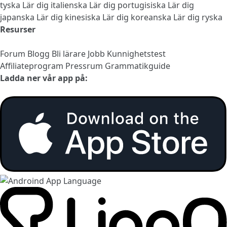
tyska
Lär dig italienska
Lär dig portugisiska
Lär dig
japanska
Lär dig kinesiska
Lär dig koreanska
Lär dig ryska
Resurser
Forum
Blogg
Bli lärare
Jobb
Kunnighetstest
Affiliateprogram
Pressrum
Grammatikguide
Ladda ner vår app på: