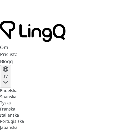
Om
Prislista
Blogg
sv
Engelska
Spanska
Tyska
Franska
Italienska
Portugisiska
Japanska