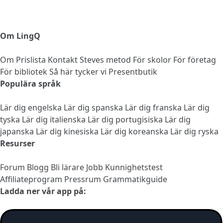
Om LingQ
Om
Prislista
Kontakt
Steves metod
För skolor
För företag
För bibliotek
Så här tycker vi
Presentbutik
Populära språk
Lär dig engelska
Lär dig spanska
Lär dig franska
Lär dig
tyska
Lär dig italienska
Lär dig portugisiska
Lär dig
japanska
Lär dig kinesiska
Lär dig koreanska
Lär dig ryska
Resurser
Forum
Blogg
Bli lärare
Jobb
Kunnighetstest
Affiliateprogram
Pressrum
Grammatikguide
Ladda ner vår app på: