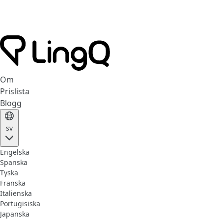
Om
Prislista
Blogg
sv
Engelska
Spanska
Tyska
Franska
Italienska
Portugisiska
Japanska