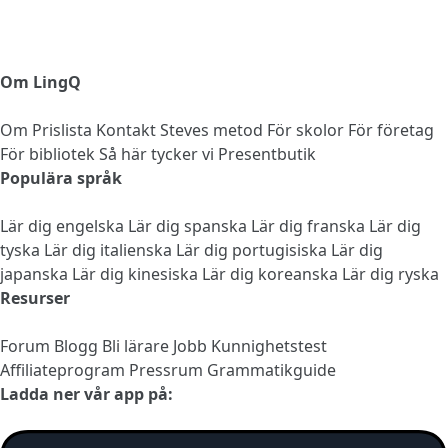
Om LingQ
Om
Prislista
Kontakt
Steves metod
För skolor
För företag
För bibliotek
Så här tycker vi
Presentbutik
Populära språk
Lär dig engelska
Lär dig spanska
Lär dig franska
Lär dig
tyska
Lär dig italienska
Lär dig portugisiska
Lär dig
japanska
Lär dig kinesiska
Lär dig koreanska
Lär dig ryska
Resurser
Forum
Blogg
Bli lärare
Jobb
Kunnighetstest
Affiliateprogram
Pressrum
Grammatikguide
Ladda ner vår app på: