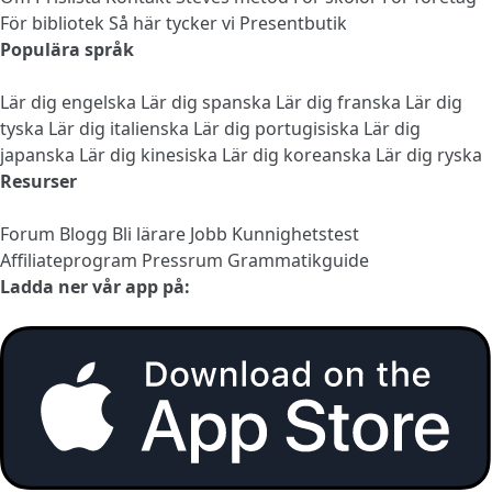
För bibliotek
Så här tycker vi
Presentbutik
Populära språk
Lär dig engelska
Lär dig spanska
Lär dig franska
Lär dig
tyska
Lär dig italienska
Lär dig portugisiska
Lär dig
japanska
Lär dig kinesiska
Lär dig koreanska
Lär dig ryska
Resurser
Forum
Blogg
Bli lärare
Jobb
Kunnighetstest
Affiliateprogram
Pressrum
Grammatikguide
Ladda ner vår app på: