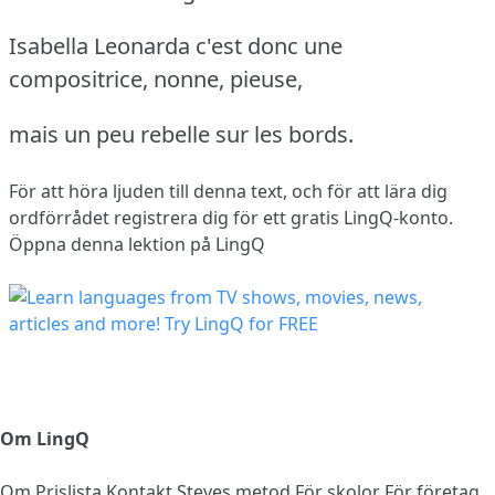
Isabella Leonarda c'est donc une
compositrice, nonne, pieuse,
mais un peu rebelle sur les bords.
För att höra ljuden till denna text, och för att lära dig
ordförrådet
registrera dig
för ett gratis LingQ-konto.
Öppna denna lektion på LingQ
Om LingQ
Om
Prislista
Kontakt
Steves metod
För skolor
För företag