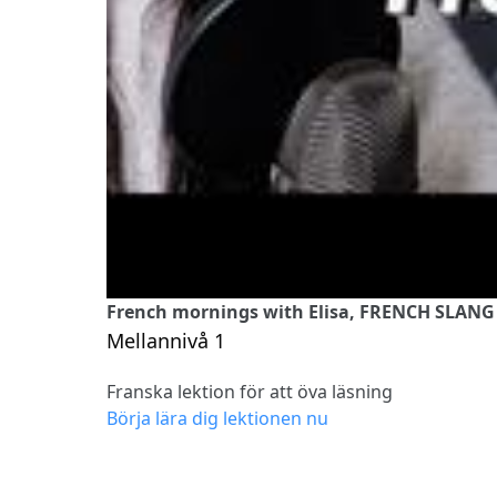
French mornings with Elisa, FRENCH SLANG
Mellannivå 1
Franska lektion för att öva läsning
Börja lära dig lektionen nu