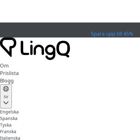
EXPIRERAD
Fira Cupen
Extended Sale
Spara upp till 45%
Om
Prislista
Blogg
sv
Engelska
Spanska
Tyska
Franska
Italienska